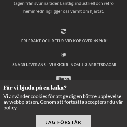
tagen från svunna tider. Lantlig, industriell och retro
heminredning ligger oss varmt om hjärtat.
FRI FRAKT OCH RETUR VID KÖP ÖVER 499KR!
SNABB LEVERANS - VI SKICKR INOM 1-3 ARBETSDAGAR
Får vi bjuda på en kaka?
SÄKRA BETALNINGAR MED KLARNA CHECKOUT!
Vi använder cookies för att ge dig en bättre upplevelse
av webbplatsen. Genom att fortsätta accepterar du vår
policy
.
JAG FÖRSTÅR
Copyright Balders Hage
2026
Alla rättigheter reserverade.