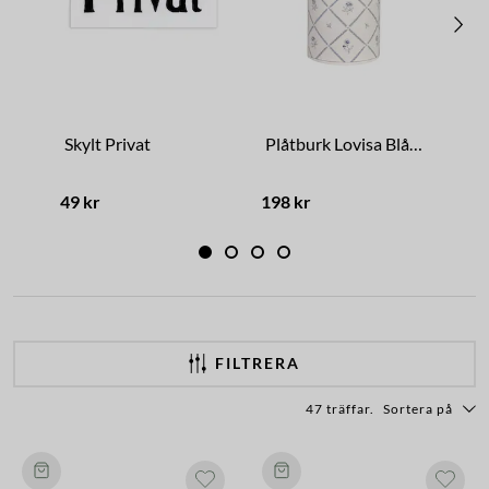
Skylt Privat
Plåtburk Lovisa Blå/Vit Stor
49 kr
198 kr
998
FILTRERA
47 träffar
.
Sortera på