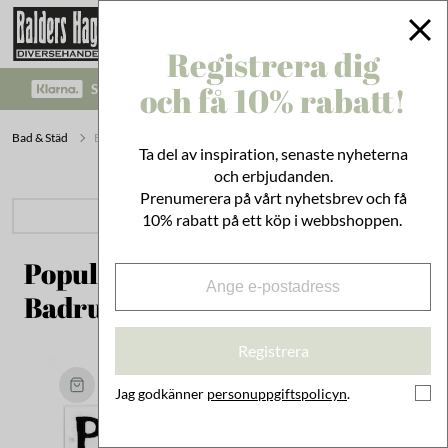
Registrera dig
och få 10% rabatt!
SÄKRA BETALNINGAR MED KLARNA CHECKOUT!
Bad & Städ
Badrumsinredning
Ta del av inspiration, senaste nyheterna
och erbjudanden.
Prenumerera på vårt nyhetsbrev och få
PRODUKTKATEGORIER
10% rabatt på ett köp i webbshoppen.
Populärt inom
Badrumsinredning
Registrera
Jag godkänner
personuppgiftspolicyn
.