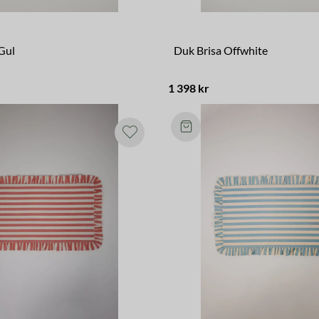
Gul
Duk Brisa Offwhite
1 398 kr