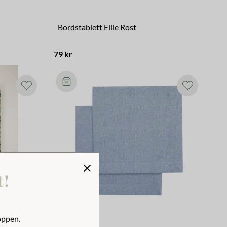
Bordstablett Ellie Rost
79 kr
t!
oppen.