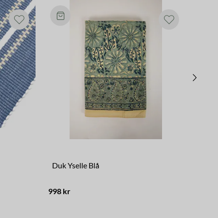
Duk Yselle Blå
Duk 
998 kr
849 k