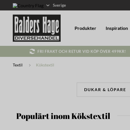
Sverige
Produkter
Inspiration
FRI FRAKT OCH RETUR VID KÖP ÖVER 499KR!
Textil
Kökstextil
DUKAR & LÖPARE
Populärt inom Kökstextil