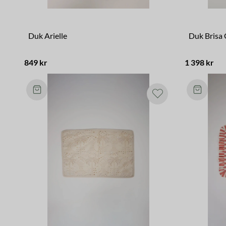
Duk Arielle
Duk Brisa 
849 kr
1 398 kr