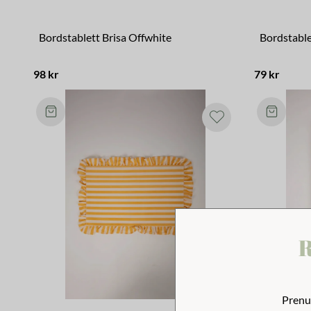
Bordstablett Brisa Offwhite
Bordstablet
98 kr
79 kr
R
Prenu