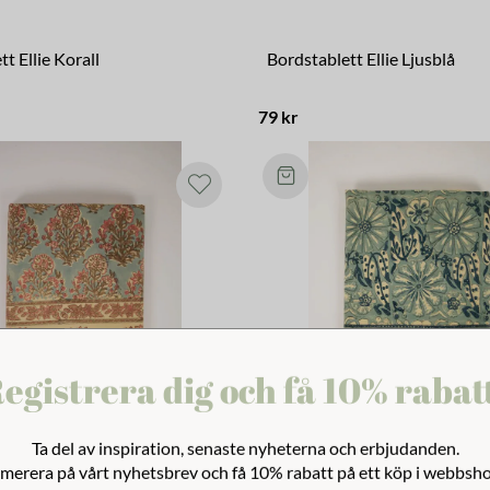
t Ellie Korall
Bordstablett Ellie Ljusblå
79 kr
egistrera dig och få 10% rabat
Ta del av inspiration, senaste nyheterna och erbjudanden.
merera på vårt nyhetsbrev och få 10% rabatt på ett köp i webbsh