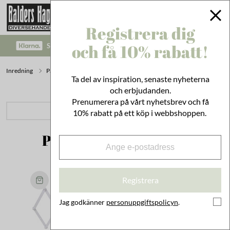
Registrera dig
och få 10% rabatt!
SÄKRA BETALNINGAR MED KLARNA CHECKOUT!
Inredning
På Väggen
Krokar
Ta del av inspiration, senaste nyheterna
och erbjudanden.
Prenumerera på vårt nyhetsbrev och få
PRODUKTKATEGORIER
10% rabatt på ett köp i webbshoppen.
Populärt inom Krokar
Registrera
Jag godkänner
personuppgiftspolicyn
.