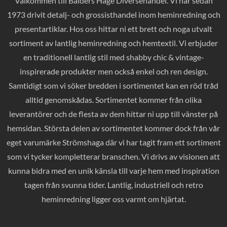
Välkommen till Balders Hage Diversehandel. Vi har sedan
1973 drivit detalj- och grossisthandel inom heminredning och
presentartiklar. Hos oss hittar ni ett brett och noga utvalt
sortiment av lantlig heminredning och hemtextil. Vi erbjuder
en traditionell lantlig stil med shabby chic & vintage-
inspirerade produkter men också enkel och ren design.
Samtidigt som vi söker bredden i sortimentet kan en röd tråd
alltid genomskådas. Sortimentet kommer från olika
leverantörer och de flesta av dem hittar ni upp till vänster på
hemsidan. Största delen av sortimentet kommer dock från vår
eget varumärke Strömshaga där vi har tagit fram ett sortiment
som vi tycker kompletterar branschen. Vi drivs av visionen att
kunna bidra med en unik känsla till varje hem med inspiration
tagen från svunna tider. Lantlig, industriell och retro
heminredning ligger oss varmt om hjärtat.