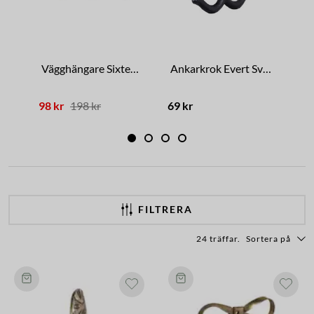
Vägghängare Sixten Vit
Ankarkrok Evert Svart
98 kr
198 kr
69 kr
79 
FILTRERA
24 träffar
.
Sortera på