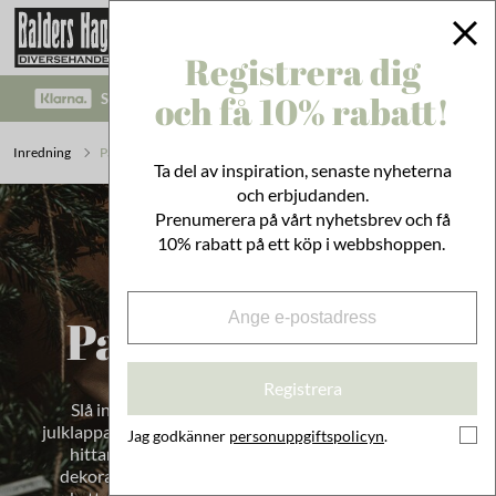
Registrera dig
och få 10% rabatt!
SÄKRA BETALNINGAR MED KLARNA CHECKOUT!
Inredning
Paketinslagning
Ta del av inspiration, senaste nyheterna
och erbjudanden.
Prenumerera på vårt nyhetsbrev och få
10% rabatt på ett köp i webbshoppen.
Paketinslagning
Registrera
Slå in födelsedagspresenter, gå-bort-presenter,
julklappar, dopgåvor och andra presenter med stil! Här
Jag godkänner
personuppgiftspolicyn
.
hittar du presentpapper, snören, band, kort och
dekorationer som gör presentinslagningen än mer