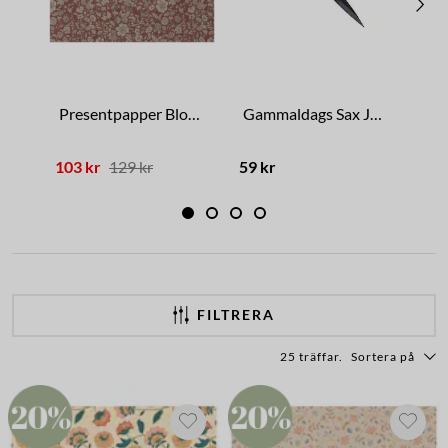
Presentpapper Blommor Röd
Gammaldags Sax Järn Liten
Pr
103 kr
129 kr
59 kr
12 
FILTRERA
25 träffar
.
Sortera på