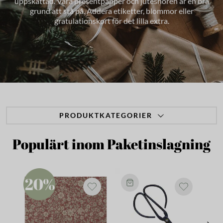
uppskattad. Våra presentpapper och jutesnören är en bra
grund att stå på. Addera etiketter, blommor eller
gratulationskort för det lilla extra.
PRODUKTKATEGORIER
Populärt inom Paketinslagning