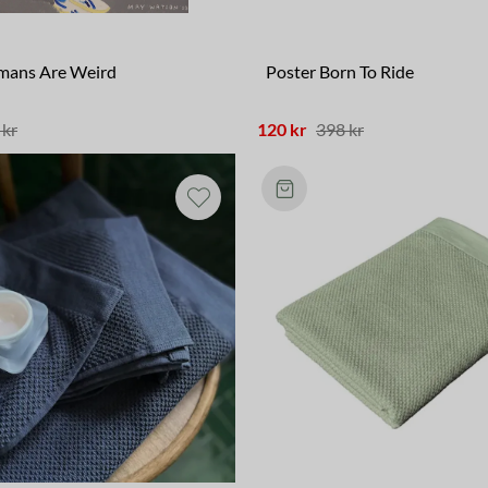
mans Are Weird
Poster Born To Ride
 kr
120 kr
398 kr