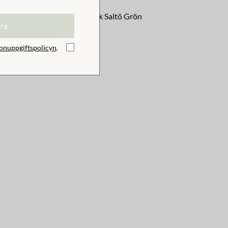
Badhandduk Saltö Grön
era
129 kr
onuppgiftspolicyn
.