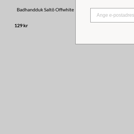
Badhandduk Saltö Offwhite
Badhanddu
129 kr
129 kr