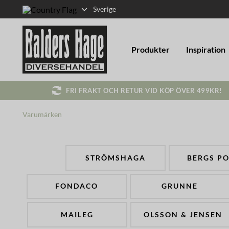
Sverige
Produkter
Inspiration
FRI FRAKT OCH RETUR VID KÖP ÖVER 499KR!
Varumärken
STRÖMSHAGA
BERGS PO
FONDACO
GRUNNE
MAILEG
OLSSON & JENSEN