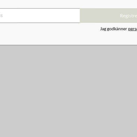
k Saltö Rosa
Badhandduk Saltö Indigo
Registr
129 kr
Jag godkänner
pers