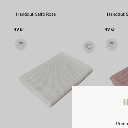
Handduk Saltö Rosa
Handduk S
49 kr
49 kr
R
Prenu