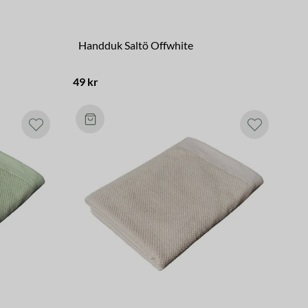
Handduk Saltö Offwhite
49 kr