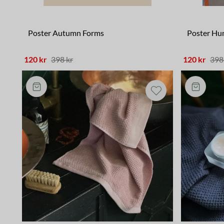
Poster Autumn Forms
Poster Hu
120 kr
398 kr
120 kr
398