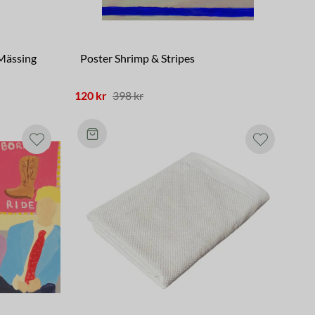
Mässing
Poster Shrimp & Stripes
120 kr
398 kr