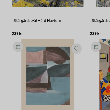
Skärgårdstvål Hård Havtorn
Skärgårdst
239 kr
239 kr