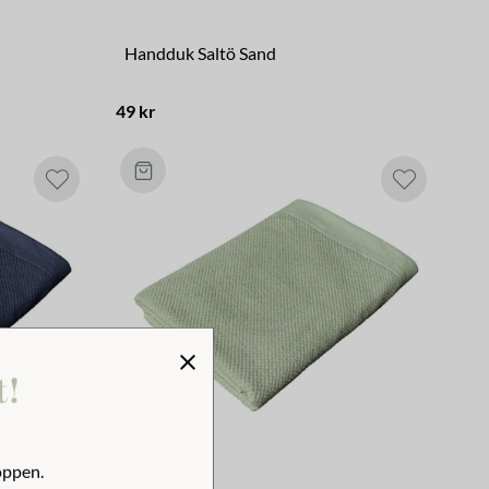
Handduk Saltö Sand
49 kr
t!
oppen.