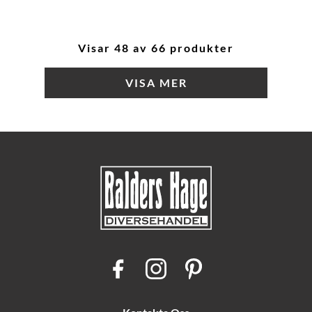
Visar 48 av 66 produkter
VISA MER
F
I
P
a
n
i
c
s
n
e
t
t
b
a
e