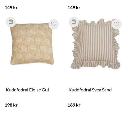
149 kr
149 kr
Kuddfodral Eloise Gul
Kuddfodral Svea Sand
198 kr
169 kr