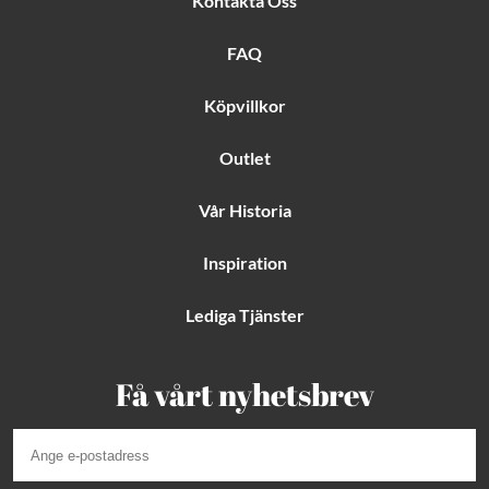
Kontakta Oss
o
g
r
o
r
e
k
a
s
FAQ
m
t
Köpvillkor
Outlet
Vår Historia
Inspiration
Lediga Tjänster
Få vårt nyhetsbrev