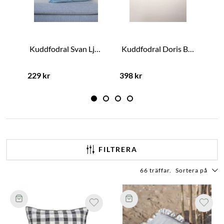
Kuddfodral Svan Ljusblå
Kuddfodral Doris Beige/Rost
229 kr
398 kr
169
FILTRERA
66 träffar
.
Sortera på