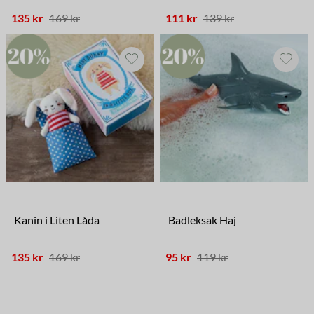
135 kr
169 kr
111 kr
139 kr
Kanin i Liten Låda
Badleksak Haj
135 kr
169 kr
95 kr
119 kr