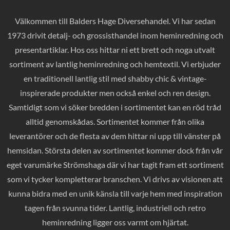
Välkommen till Balders Hage Diversehandel. Vi har sedan
1973 drivit detalj- och grossisthandel inom heminredning och
presentartiklar. Hos oss hittar ni ett brett och noga utvalt
sortiment av lantlig heminredning och hemtextil. Vi erbjuder
en traditionell lantlig stil med shabby chic & vintage-
inspirerade produkter men också enkel och ren design.
Samtidigt som vi söker bredden i sortimentet kan en röd tråd
alltid genomskådas. Sortimentet kommer från olika
leverantörer och de flesta av dem hittar ni upp till vänster på
hemsidan. Största delen av sortimentet kommer dock från vår
eget varumärke Strömshaga där vi har tagit fram ett sortiment
som vi tycker kompletterar branschen. Vi drivs av visionen att
kunna bidra med en unik känsla till varje hem med inspiration
tagen från svunna tider. Lantlig, industriell och retro
heminredning ligger oss varmt om hjärtat.