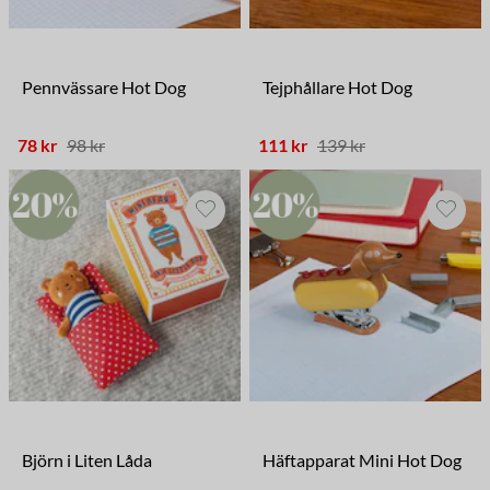
Pennvässare Hot Dog
Tejphållare Hot Dog
78 kr
98 kr
111 kr
139 kr
Björn i Liten Låda
Häftapparat Mini Hot Dog