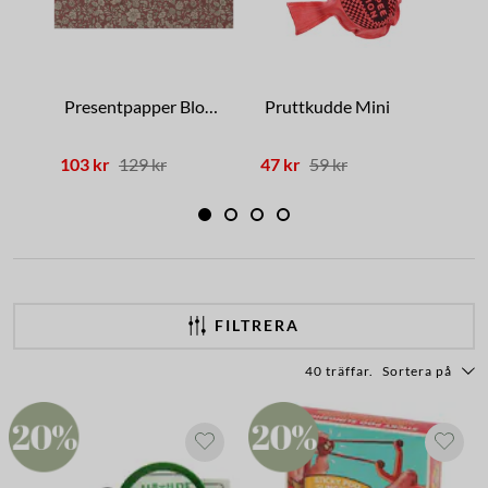
Presentpapper Blommor Röd
Pruttkudde Mini
Ba
103 kr
129 kr
47 kr
59 kr
95 
FILTRERA
40 träffar
.
Sortera på