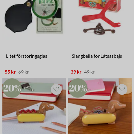
Litet förstoringsglas
Slangbella för Låtsasbajs
55 kr
69 kr
39 kr
49 kr