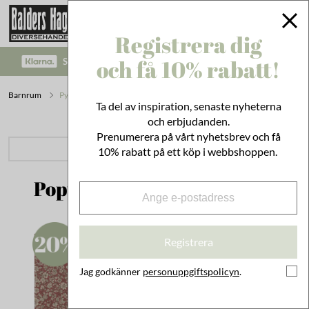
Registrera dig
och få 10% rabatt!
SÄKRA BETALNINGAR MED KLARNA CHECKOUT!
Barnrum
Pyssel & Lek
Ta del av inspiration, senaste nyheterna
och erbjudanden.
Prenumerera på vårt nyhetsbrev och få
PRODUKTKATEGORIER
10% rabatt på ett köp i webbshoppen.
Populärt inom Pyssel & Lek
Registrera
Jag godkänner
personuppgiftspolicyn
.