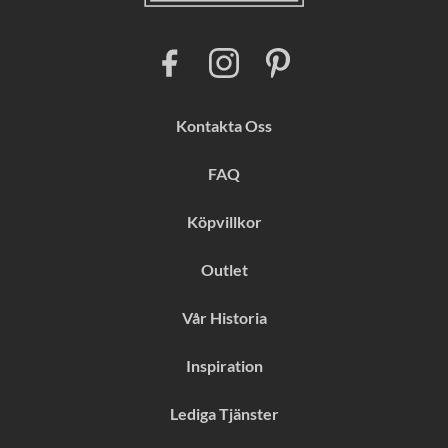
F
I
P
a
n
i
c
s
n
e
t
t
b
a
e
Kontakta Oss
o
g
r
o
r
e
k
a
s
FAQ
m
t
Köpvillkor
Outlet
Vår Historia
Inspiration
Lediga Tjänster