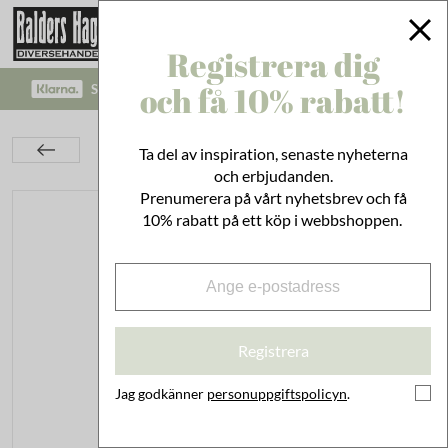
Registrera dig
och få 10% rabatt!
SÄKRA BETALNINGAR MED KLARNA CHECKOUT!
Bad & Städ
Badrumsinredning
Burkar
Ta del av inspiration, senaste nyheterna
Plåtburk Hugo Pads Beige
och erbjudanden.
Prenumerera på vårt nyhetsbrev och få
10% rabatt på ett köp i webbshoppen.
Registrera
Jag godkänner
personuppgiftspolicyn
.