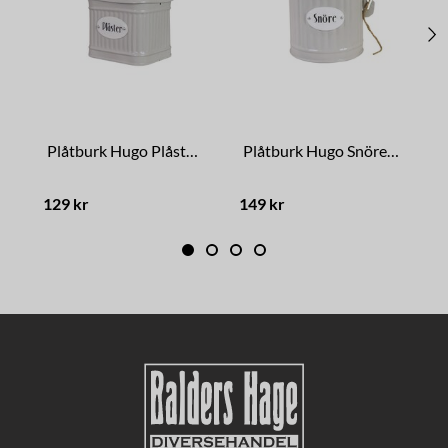
Plåtburk Hugo Plåster Beige
Plåtburk Hugo Snöre Beige
129 kr
149 kr
1