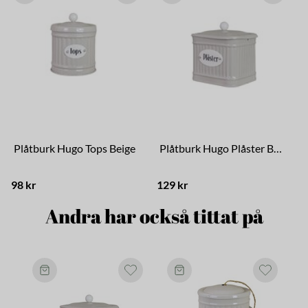
Plåtburk Hugo Tops Beige
Plåtburk Hugo Plåster Beige
98 kr
129 kr
9
Andra har också tittat på