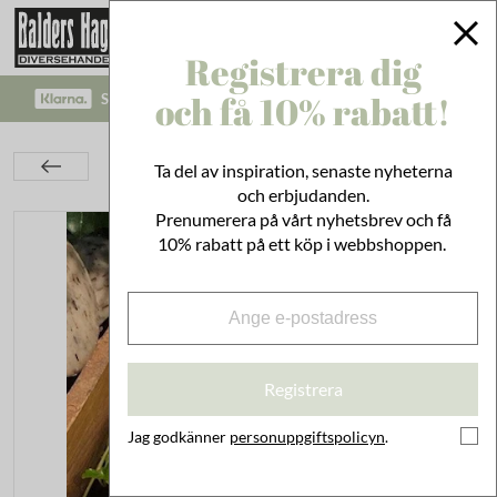
Registrera dig
och få 10% rabatt!
SÄKRA BETALNINGAR MED KLARNA CHECKOUT!
Bad & Städ
Kroppsvård
Tvålar & Krämer
Ta del av inspiration, senaste nyheterna
Citrontvål
och erbjudanden.
Prenumerera på vårt nyhetsbrev och få
10% rabatt på ett köp i webbshoppen.
Registrera
Jag godkänner
personuppgiftspolicyn
.