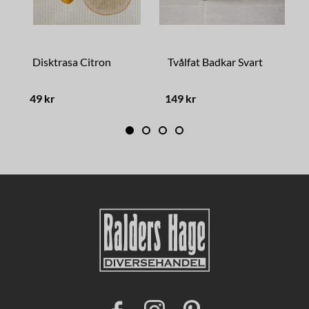
Disktrasa Citron
Tvålfat Badkar Svart
S
49 kr
149 kr
1
F
I
P