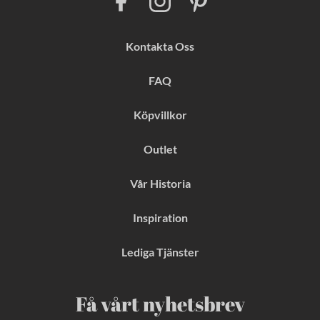
a
n
i
c
s
n
e
t
t
b
a
e
Kontakta Oss
o
g
r
o
r
e
k
a
s
FAQ
m
t
Köpvillkor
Outlet
Vår Historia
Inspiration
Lediga Tjänster
Få vårt nyhetsbrev