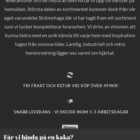
leverantörer och de flesta av dem hittar ni upp till vänster på
hemsidan. Största delen av sortimentet kommer dock från vår
eget varumärke Strömshaga där vi har tagit fram ett sortiment
som vi tycker kompletterar branschen. Vi drivs av visionen att
kunna bidra med en unik känsla till varje hem med inspiration
tagen från svunna tider. Lantlig, industriell och retro
heminredning ligger oss varmt om hjärtat.
FRI FRAKT OCH RETUR VID KÖP ÖVER 499KR!
SNABB LEVERANS - VI SKICKR INOM 1-3 ARBETSDAGAR
Får vi bjuda på en kaka?
SÄKRA BETALNINGAR MED KLARNA CHECKOUT!