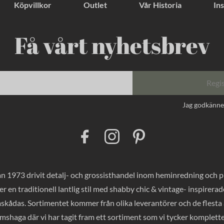
Köpvillkor
Outlet
Vår Historia
Ins
Få vårt nyhetsbrev
Regi
Jag godkänn
F
I
P
a
n
i
c
s
n
e
t
t
b
a
e
o
g
r
 1973 drivit detalj- och grossisthandel inom heminredning och pres
o
r
e
k
a
s
er en traditionell lantlig stil med shabby chic & vintage- inspirer
m
t
mskådas. Sortimentet kommer från olika leverantörer och de flesta a
haga där vi har tagit fram ett sortiment som vi tycker komplette