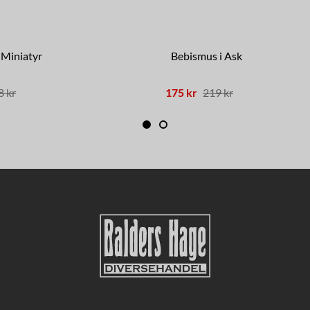
l Miniatyr
Bebismus i Ask
8 kr
175 kr
219 kr