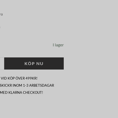
va
m
I lager
KÖP NU
 VID KÖP ÖVER 499KR!
I SKICKR INOM 1-3 ARBETSDAGAR
 MED KLARNA CHECKOUT!