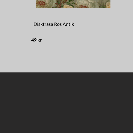
Disktrasa Ros Antik
Ba
49 kr
239