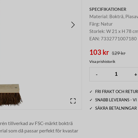
SPECIFIKATIONER
Material
:
Bokträ, Piasa
Färg
:
Natur
Storlek
:
W 21 x H 78 c
EAN
:
7332771007180
103 kr
129 kr
Visa prishistorik
-
+
✓
FRI FRAKT OCH RETUR
✓
SNABB LEVERANS - V
✓
SÄKRA BETALNINGAR
trén tillverkad av FSC-märkt bokträ
erial som då passar perfekt för kvastar