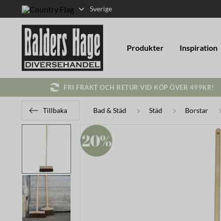
Sverige
Produkter
Inspiration
FRI FRAKT OCH RETUR VID KÖP ÖVER 499KR!
Tillbaka
Bad & Städ
Städ
Borstar