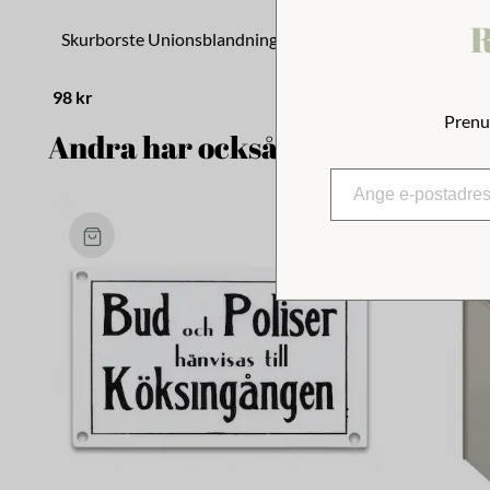
R
Skurborste Unionsblandning
Bordsbors
98 kr
139 kr
Prenu
Andra har också tittat på