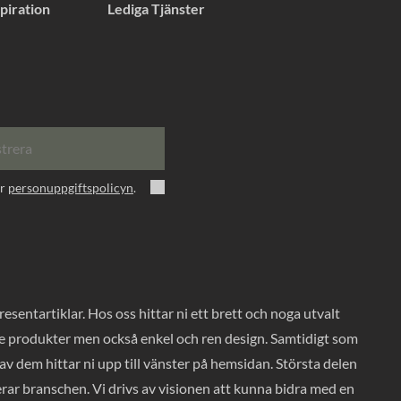
piration
Lediga Tjänster
strera
er
personuppgiftspolicyn
.
entartiklar. Hos oss hittar ni ett brett och noga utvalt
ade produkter men också enkel och ren design. Samtidigt som
v dem hittar ni upp till vänster på hemsidan. Största delen
rar branschen. Vi drivs av visionen att kunna bidra med en