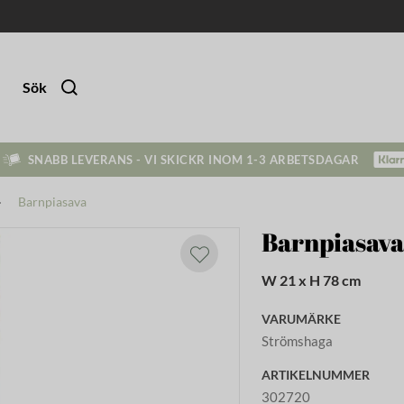
Sök
SNABB LEVERANS - VI SKICKR INOM 1-3 ARBETSDAGAR
Barnpiasava
Barnpiasav
W 21 x H 78 cm
VARUMÄRKE
Strömshaga
ARTIKELNUMMER
302720