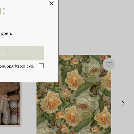
t!
oppen.
era
onuppgiftspolicyn
.