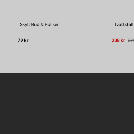
Skylt Bud & Poliser
Tvättstäl
79 kr
238 kr
29