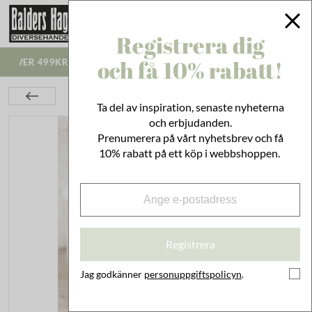
Registrera dig
SNABB LEVERANS - VI SKICKR INOM 1-3
och få 10% rabatt!
ARBETSDAGAR
Bad & Städ
Städ
Tillbehör
Klädnypor set om 10 st
Ta del av inspiration, senaste nyheterna
och erbjudanden.
Prenumerera på vårt nyhetsbrev och få
10% rabatt på ett köp i webbshoppen.
Registrera
Jag godkänner
personuppgiftspolicyn
.