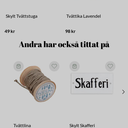
Skylt Tvättstuga
Tvättika Lavendel
49 kr
98 kr
1
Andra har också tittat på
Tvättlina
Skylt Skafferi