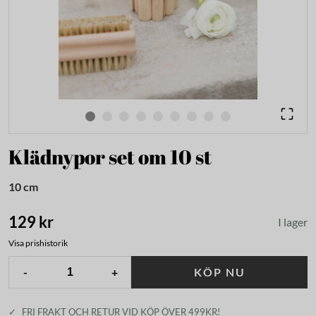
Klädnypor set om 10 st
10 cm
129 kr
I lager
Visa prishistorik
-
+
KÖP NU
✓
FRI FRAKT OCH RETUR VID KÖP ÖVER 499KR!