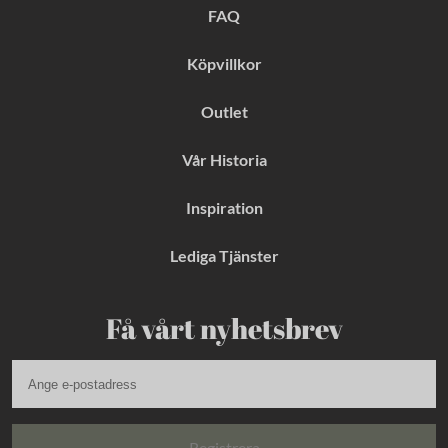
k
a
s
FAQ
m
t
Köpvillkor
Outlet
Vår Historia
Inspiration
Lediga Tjänster
Få vårt nyhetsbrev
Registrera