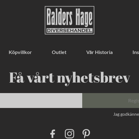
Köpvillkor
Outlet
Vår Historia
Ins
Få vårt nyhetsbrev
Regi
Jag godkänn
F
I
P
a
n
i