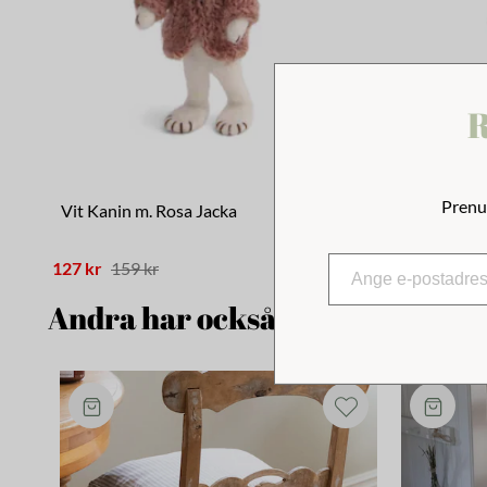
R
Prenu
Vit Kanin m. Rosa Jacka
Stor Vit K
127 kr
159 kr
238 kr
298 
Andra har också tittat på