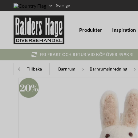
Sverige
Produkter
Inspiration
FRI FRAKT OCH RETUR VID KÖP ÖVER 499KR!
Tillbaka
Barnrum
Barnrumsinredning