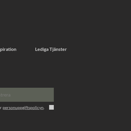
piration
Lediga Tjänster
strera
er
personuppgiftspolicyn
.