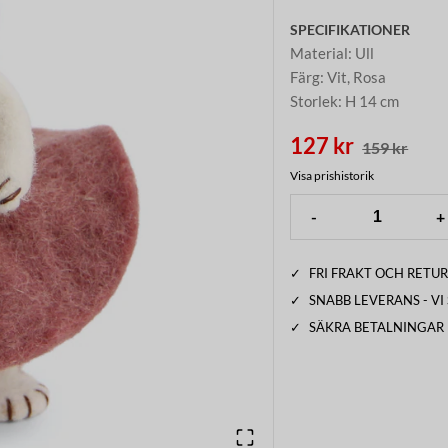
SPECIFIKATIONER
Material
:
Ull
Färg
:
Vit, Rosa
Storlek
:
H 14 cm
127 kr
159 kr
Visa prishistorik
-
+
✓
FRI FRAKT OCH RETUR
✓
SNABB LEVERANS - V
✓
SÄKRA BETALNINGAR