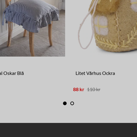
al Oskar Blå
Litet Vårhus Ockra
88 kr
110 kr