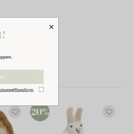
t!
oppen.
era
onuppgiftspolicyn
.