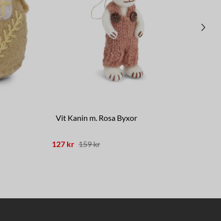
Vit Kanin m. Rosa Byxor
St
127 kr
159 kr
238