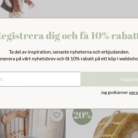
egistrera dig och få 10% rabat
Ta del av inspiration, senaste nyheterna och erbjudanden.
merera på vårt nyhetsbrev och få 10% rabatt på ett köp i webbsh
anin m. Rosa Halsduk
kr
Registr
Jag godkänner
pers