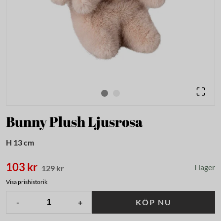
Bunny Plush Ljusrosa
H 13 cm
103 kr
I lager
129 kr
Visa prishistorik
-
+
KÖP NU