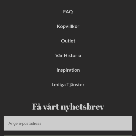
o
r
e
k
a
s
FAQ
m
t
Köpvillkor
Outlet
Vår Historia
Inspiration
Lediga Tjänster
Få vårt nyhetsbrev