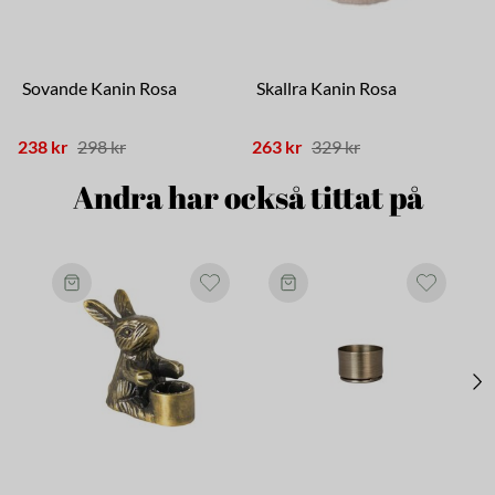
Sovande Kanin Rosa
Skallra Kanin Rosa
238 kr
298 kr
263 kr
329 kr
1
Andra har också tittat på