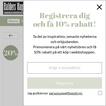
Registrera dig
och få 10% rabatt!
SÄKRA BETALNINGAR MED KLARNA CHECKOUT!
Barnrum
Maileg Leksaker
Kaniner & Djur
Ta del av inspiration, senaste nyheterna
Bunny Plush Ljusrosa
och erbjudanden.
Prenumerera på vårt nyhetsbrev och få
10% rabatt på ett köp i webbshoppen.
Registrera
Jag godkänner
personuppgiftspolicyn
.