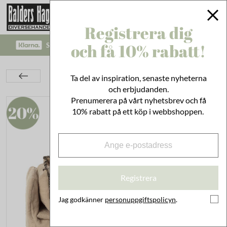
Registrera dig
och få 10% rabatt!
SÄKRA BETALNINGAR MED KLARNA CHECKOUT!
Barnrum
Maileg Leksaker
Möbler & Tillbehör
Ta del av inspiration, senaste nyheterna
Miniatyr Soffa
och erbjudanden.
Prenumerera på vårt nyhetsbrev och få
10% rabatt på ett köp i webbshoppen.
Registrera
Jag godkänner
personuppgiftspolicyn
.