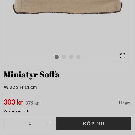
Miniatyr Soffa
W 22 x H 11 cm
303 kr
I lager
379 kr
Visa prishistorik
-
+
KÖP NU