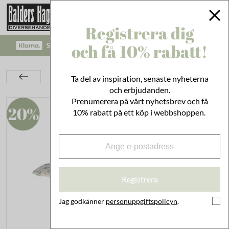
Registrera dig
och få 10% rabatt!
SÄKRA BETALNINGAR MED KLARNA CHECKOUT!
Barnrum
Maileg Leksaker
Möbler & Tillbehör
Ta del av inspiration, senaste nyheterna
Strykbräda med Strykjärn Blå
och erbjudanden.
Prenumerera på vårt nyhetsbrev och få
10% rabatt på ett köp i webbshoppen.
Registrera
Jag godkänner
personuppgiftspolicyn
.