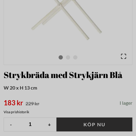
Strykbräda med Strykjärn Blå
W 20 x H 13 cm
183 kr
I lager
229 kr
Visa prishistorik
-
+
KÖP NU