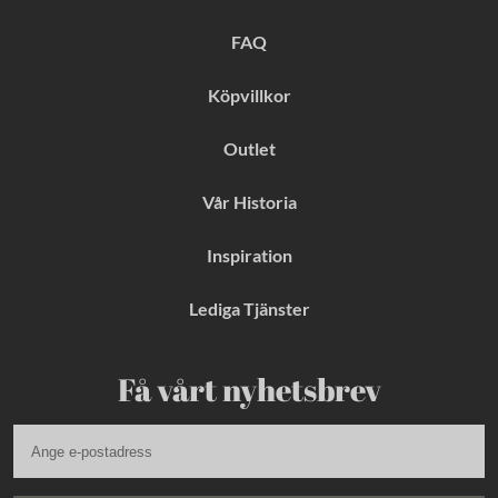
o
r
e
k
a
s
FAQ
m
t
Köpvillkor
Outlet
Vår Historia
Inspiration
Lediga Tjänster
Få vårt nyhetsbrev