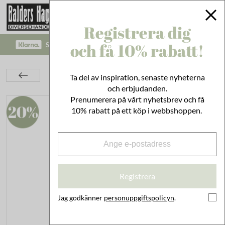
Registrera dig
och få 10% rabatt!
SÄKRA BETALNINGAR MED KLARNA CHECKOUT!
Barnrum
Maileg Leksaker
Möbler & Tillbehör
Ta del av inspiration, senaste nyheterna
Vintage Leksakslanterna Orange
och erbjudanden.
Prenumerera på vårt nyhetsbrev och få
10% rabatt på ett köp i webbshoppen.
Registrera
Jag godkänner
personuppgiftspolicyn
.