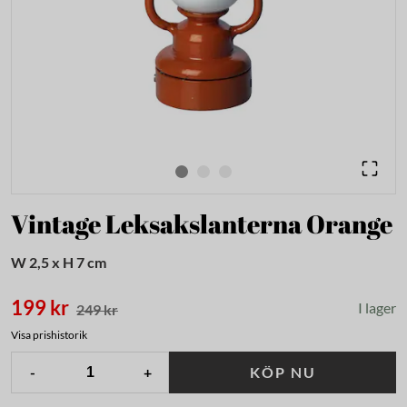
Vintage Leksakslanterna Orange
W 2,5 x H 7 cm
199 kr
I lager
249 kr
Visa prishistorik
-
+
KÖP NU