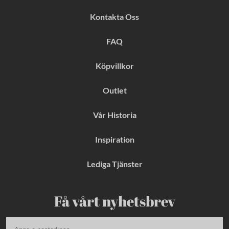
e
t
t
b
a
e
Kontakta Oss
o
g
r
o
r
e
k
a
s
FAQ
m
t
Köpvillkor
Outlet
Vår Historia
Inspiration
Lediga Tjänster
Få vårt nyhetsbrev