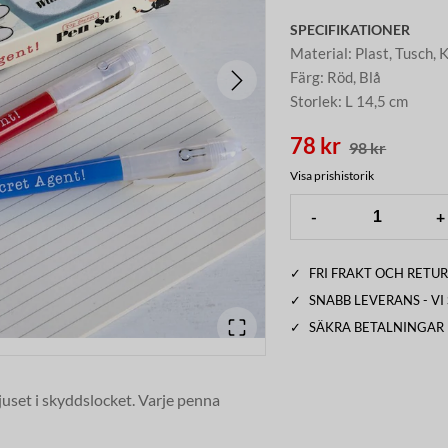
SPECIFIKATIONER
Material
:
Plast, Tusch, 
Färg
:
Röd, Blå
Storlek
:
L 14,5 cm
78 kr
98 kr
Visa prishistorik
-
+
✓
FRI FRAKT OCH RETUR
✓
SNABB LEVERANS - V
✓
SÄKRA BETALNINGAR
juset i skyddslocket. Varje penna
s genom att skruva loss den övre delen