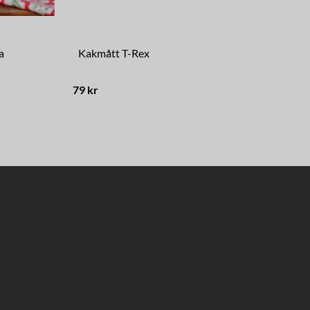
a
Kakmått T-Rex
Pr
79 kr
47 