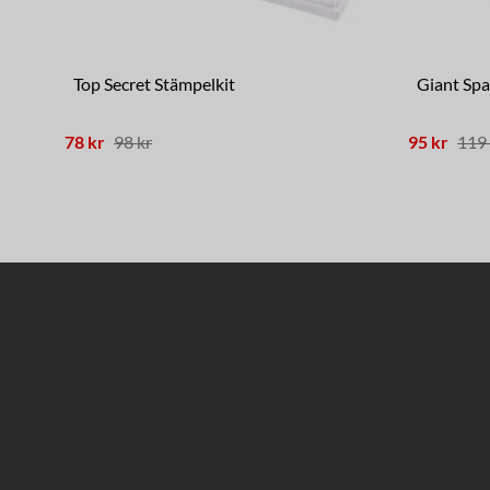
Top Secret Stämpelkit
Giant Sp
78 kr
98 kr
95 kr
119 