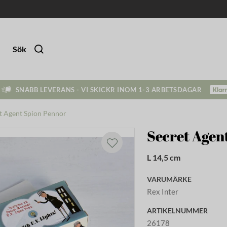
Sök
SNABB LEVERANS - VI SKICKR INOM 1-3 ARBETSDAGAR
t Agent Spion Pennor
Secret Agen
L 14,5 cm
VARUMÄRKE
Rex Inter
ARTIKELNUMMER
26178