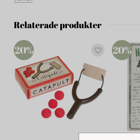
Innehåller små delar, ej lämplig för barn under 3 år.
Relaterade produkter