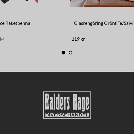
ace Raketpenna
Glasrengöring Grönt Te/Salvi
kr
119 kr