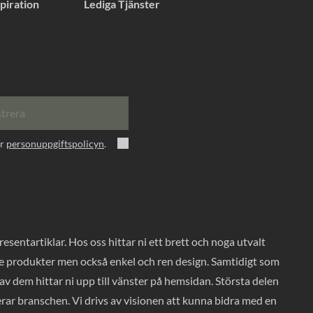
piration
Lediga Tjänster
strera
er
personuppgiftspolicyn
.
entartiklar. Hos oss hittar ni ett brett och noga utvalt
ade produkter men också enkel och ren design. Samtidigt som
v dem hittar ni upp till vänster på hemsidan. Största delen
rar branschen. Vi drivs av visionen att kunna bidra med en