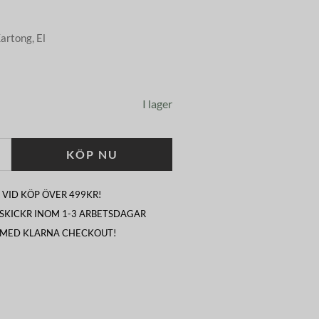
Kartong, El
I lager
KÖP NU
 VID KÖP ÖVER 499KR!
I SKICKR INOM 1-3 ARBETSDAGAR
 MED KLARNA CHECKOUT!