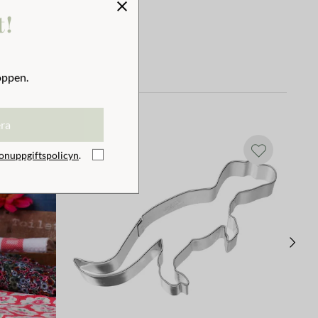
t!
oppen.
era
onuppgiftspolicyn
.