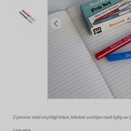
2 pennor med osynligt bläck, bläcket avslöjas med hjälp av l
använder 3 LR41 litiumbatterier (ingår ej), som kan ersätta
av pennan.
VISA MER