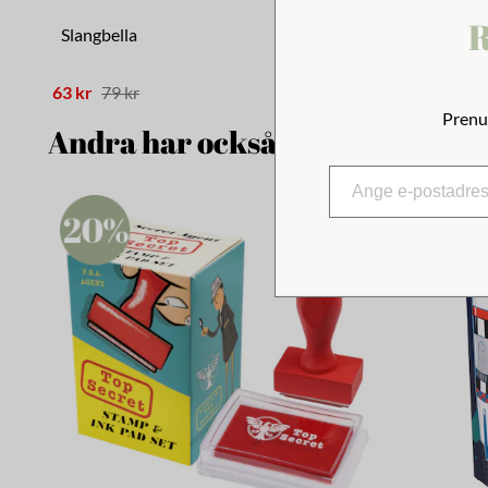
R
Slangbella
Förstorings
63 kr
79 kr
78 kr
98 kr
Prenu
Andra har också tittat på