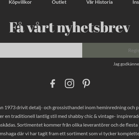
Köpvillkor
Outlet
Vår Historia
Ins
Få vårt nyhetsbrev
Regi
Jag godkänn
F
I
P
a
n
i
c
s
n
e
t
t
b
a
e
o
g
r
 1973 drivit detalj- och grossisthandel inom heminredning och pres
o
r
e
k
a
s
er en traditionell lantlig stil med shabby chic & vintage- inspirer
m
t
mskådas. Sortimentet kommer från olika leverantörer och de flesta a
haga där vi har tagit fram ett sortiment som vi tycker komplette