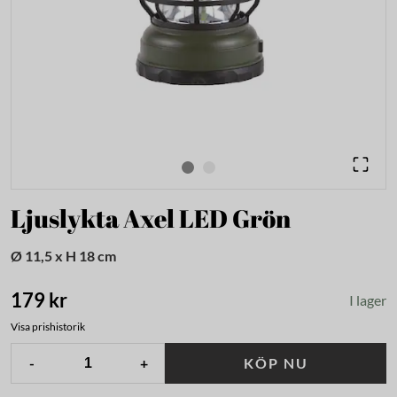
Ljuslykta Axel LED Grön
Ø 11,5 x H 18 cm
179 kr
I lager
Visa prishistorik
-
+
KÖP NU