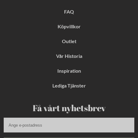
o
r
e
k
a
s
FAQ
m
t
Köpvillkor
Outlet
Vår Historia
Inspiration
Lediga Tjänster
Få vårt nyhetsbrev