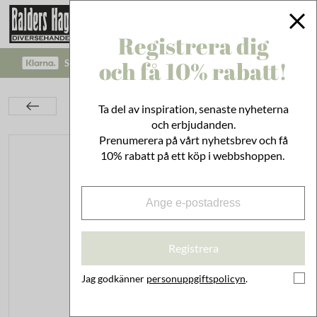
Registrera dig
och få 10% rabatt!
SÄKRA BETALNINGAR MED KLARNA CHECKOUT!
Belysning
Elektrisk Belysning
LED-ljus
Ta del av inspiration, senaste nyheterna
Ljuslykta Axel LED Grön
och erbjudanden.
Prenumerera på vårt nyhetsbrev och få
10% rabatt på ett köp i webbshoppen.
Registrera
Jag godkänner
personuppgiftspolicyn
.