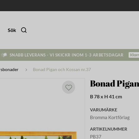
Sök
SNABB LEVERANS - VI SKICKR INOM 1-3 ARBETSDAGAR
rsbonader
Bonad Pigan och Kossan nr.37
Bonad Pigan
B 78 x H 41 cm
VARUMÄRKE
Bromma Kortförlag
ARTIKELNUMMER
PB37