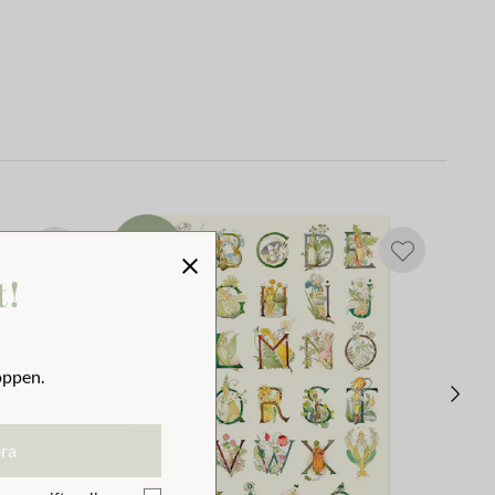
t!
oppen.
era