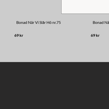
Bonad När Vi Slår Hö nr.75
Bonad När
69 kr
69 kr