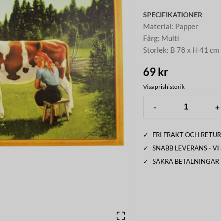
SPECIFIKATIONER
Material
:
Papper
Färg
:
Multi
Storlek
:
B 78 x H 41 cm
69 kr
Visa prishistorik
-
+
✓
FRI FRAKT OCH RETUR
✓
SNABB LEVERANS - V
✓
SÄKRA BETALNINGAR