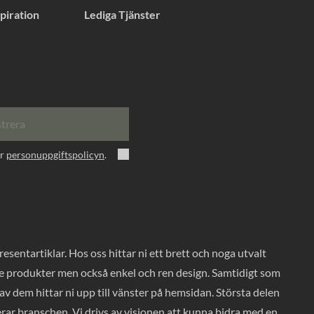
piration
Lediga Tjänster
strera
er
personuppgiftspolicyn
.
entartiklar. Hos oss hittar ni ett brett och noga utvalt
ade produkter men också enkel och ren design. Samtidigt som
v dem hittar ni upp till vänster på hemsidan. Största delen
rar branschen. Vi drivs av visionen att kunna bidra med en