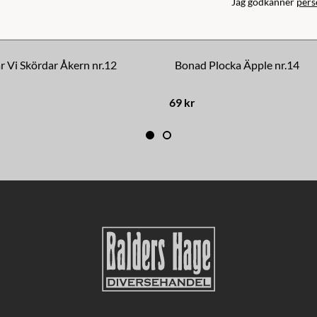
Jag godkänner
pers
 Vi Skördar Åkern nr.12
Bonad Plocka Äpple nr.14
69 kr