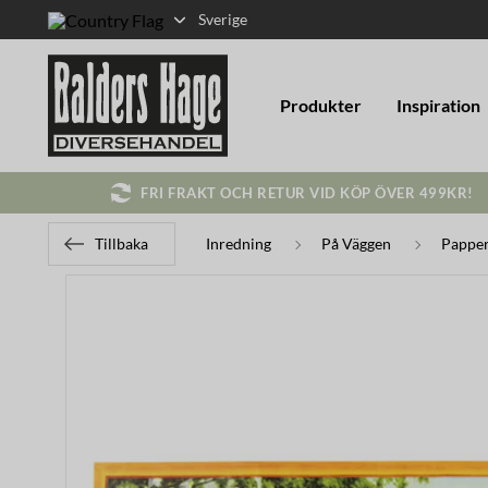
Sverige
Produkter
Inspiration
FRI FRAKT OCH RETUR VID KÖP ÖVER 499KR!
Tillbaka
Inredning
På Väggen
Pappe