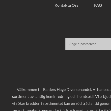
Kontakta Oss
FAQ
Välkommen till Balders Hage Diversehandel. Vi har sedan
sortiment av lantlig heminredning och hemtextil. Vi erbjud
vi söker bredden i sortimentet kan en röd tråd alltid geno
av sortimentet kommer dock från vår eget varumärke Ströms