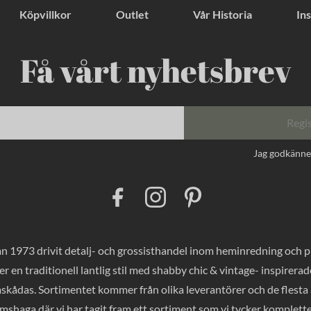
Köpvillkor
Outlet
Vår Historia
Ins
Få vårt nyhetsbrev
Regi
Jag godkänn
F
I
P
a
n
i
c
s
n
e
t
t
b
a
e
o
g
r
 1973 drivit detalj- och grossisthandel inom heminredning och pres
o
r
e
k
a
s
er en traditionell lantlig stil med shabby chic & vintage- inspirer
m
t
mskådas. Sortimentet kommer från olika leverantörer och de flesta a
haga där vi har tagit fram ett sortiment som vi tycker komplette