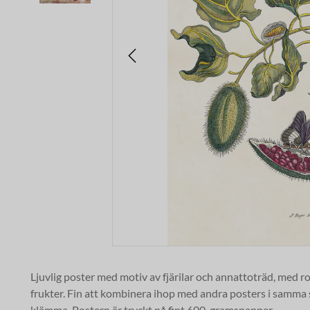
Ljuvlig poster
med motiv av fjärilar och annattoträd,
med ro
frukter
.
Fin att kombinera ihop med andra posters i samma st
klämma. Postern är tryckt på fint 600-gramspapper.