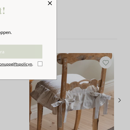
t!
oppen.
era
onuppgiftspolicyn
.