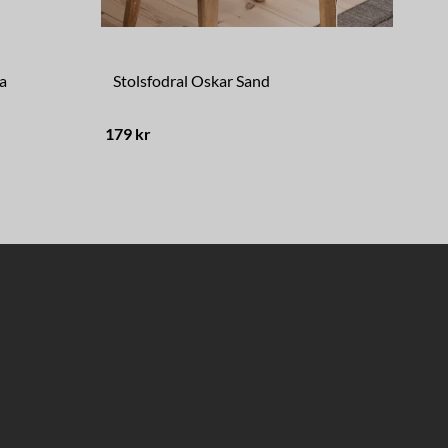
a
Stolsfodral Oskar Sand
Lam
179 kr
149