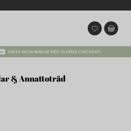
SÄKRA BETALNINGAR MED KLARNA CHECKOUT!
ilar & Annattoträd