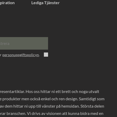
piration
Lediga Tjänster
strera
er
personuppgiftspolicyn
.
entartiklar. Hos oss hittar ni ett brett och noga utvalt
ade produkter men också enkel och ren design. Samtidigt som
v dem hittar ni upp till vänster på hemsidan. Största delen
rar branschen. Vi drivs av visionen att kunna bidra med en