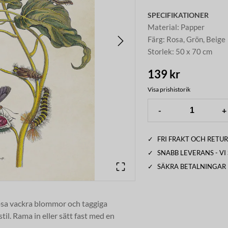
SPECIFIKATIONER
Material
:
Papper
Färg
:
Rosa, Grön, Beige
Storlek
:
50 x 70 cm
139 kr
Visa prishistorik
-
+
✓
FRI FRAKT OCH RETUR
✓
SNABB LEVERANS - V
✓
SÄKRA BETALNINGAR
sa vackra blommor och taggiga
il. Rama in eller sätt fast med en