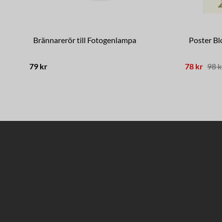
Brännarerör till Fotogenlampa
Poster Bl
79 kr
78 kr
98 k