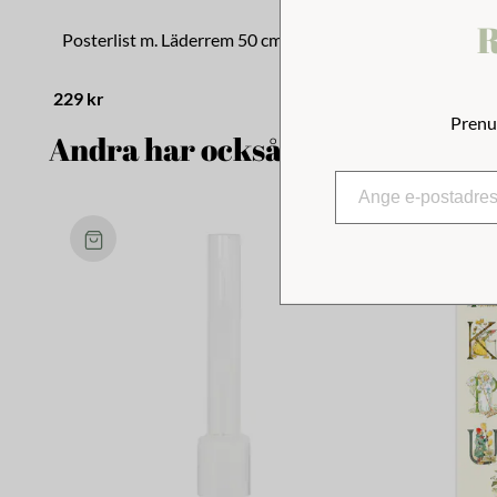
R
Posterlist m. Läderrem 50 cm
229 kr
Prenu
Andra har också tittat på