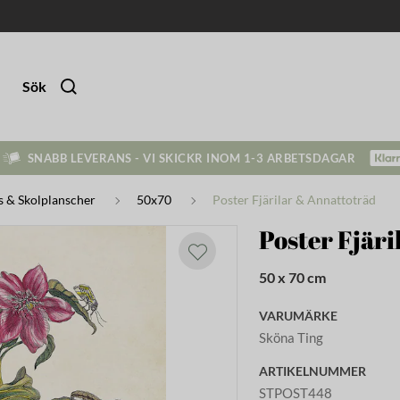
Sök
SNABB LEVERANS - VI SKICKR INOM 1-3 ARBETSDAGAR
s & Skolplanscher
50x70
Poster Fjärilar & Annattoträd
Poster Fjär
50 x 70 cm
VARUMÄRKE
Sköna Ting
ARTIKELNUMMER
STPOST448