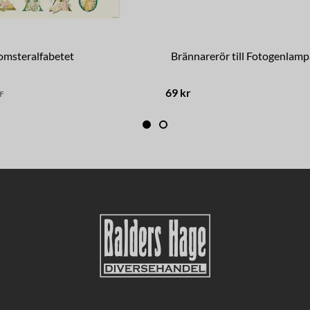
omsteralfabetet
Brännarerör till Fotogenlamp
r
69 kr