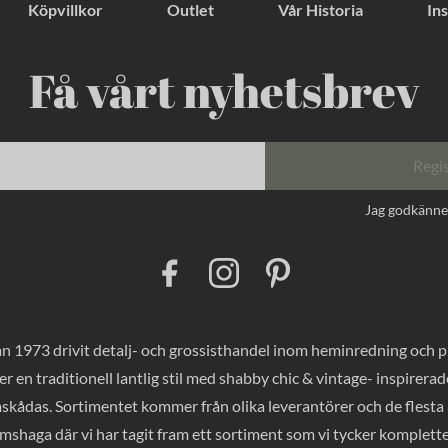
Köpvillkor
Outlet
Vår Historia
Ins
Få vårt nyhetsbrev
Regi
Jag godkänn
F
I
P
a
n
i
c
s
n
e
t
t
b
a
e
o
g
r
 1973 drivit detalj- och grossisthandel inom heminredning och pres
o
r
e
k
a
s
er en traditionell lantlig stil med shabby chic & vintage- inspirer
m
t
mskådas. Sortimentet kommer från olika leverantörer och de flesta a
haga där vi har tagit fram ett sortiment som vi tycker komplette