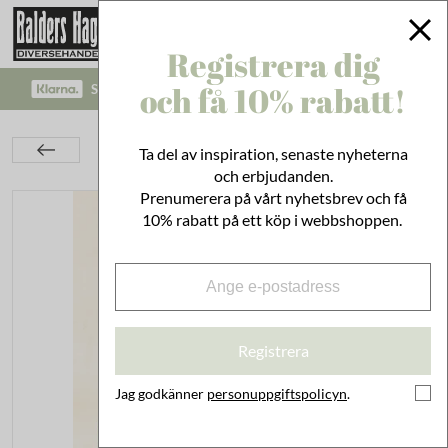
Registrera dig
och få 10% rabatt!
SÄKRA BETALNINGAR MED KLARNA CHECKOUT!
Inredning
På Väggen
Posters & Skolplanscher
Ta del av inspiration, senaste nyheterna
50x70
Poster Passionsblomma
och erbjudanden.
Prenumerera på vårt nyhetsbrev och få
10% rabatt på ett köp i webbshoppen.
Registrera
Jag godkänner
personuppgiftspolicyn
.