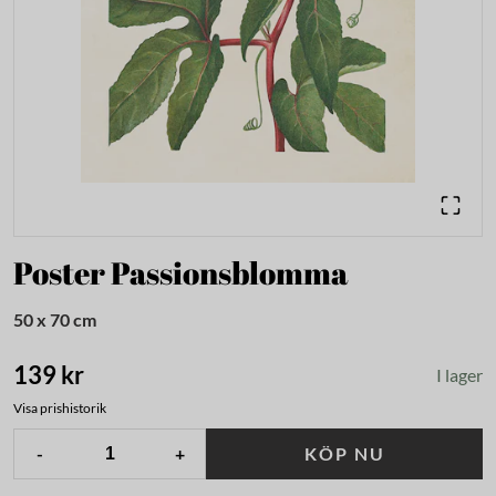
Poster Passionsblomma
50 x 70 cm
139 kr
I lager
Visa prishistorik
-
+
KÖP NU