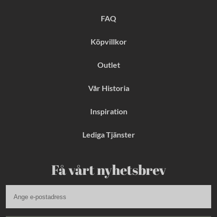
o
r
e
k
a
s
FAQ
m
t
Köpvillkor
Outlet
Vår Historia
Inspiration
Lediga Tjänster
Få vårt nyhetsbrev