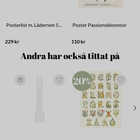
Posterlist m. Läderrem 50 cm
Poster Passionsblommor
229 kr
110 kr
1
Andra har också tittat på