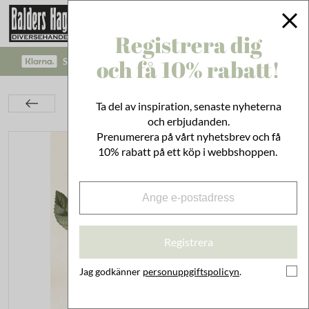
Registrera dig
och få 10% rabatt!
SÄKRA BETALNINGAR MED KLARNA CHECKOUT!
Inredning
På Väggen
Posters & Skolplanscher
Ta del av inspiration, senaste nyheterna
Poster Äpple Pink Lady
och erbjudanden.
Prenumerera på vårt nyhetsbrev och få
10% rabatt på ett köp i webbshoppen.
Registrera
Jag godkänner
personuppgiftspolicyn
.