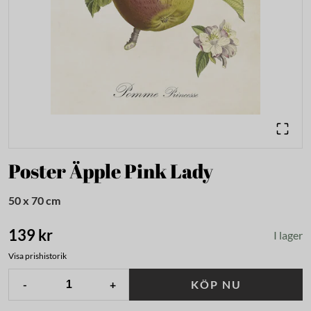
Poster Äpple Pink Lady
50 x 70 cm
139 kr
I lager
Visa prishistorik
-
+
KÖP NU