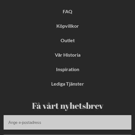
o
r
e
k
a
s
FAQ
m
t
Köpvillkor
Outlet
Vår Historia
Inspiration
Lediga Tjänster
Få vårt nyhetsbrev