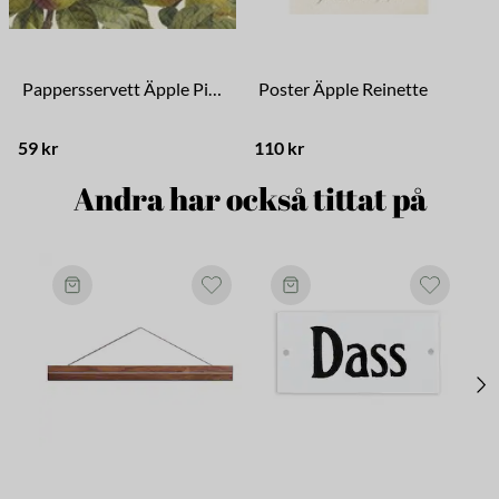
Pappersservett Äpple Pink Lady
Poster Äpple Reinette
59 kr
110 kr
1
Andra har också tittat på