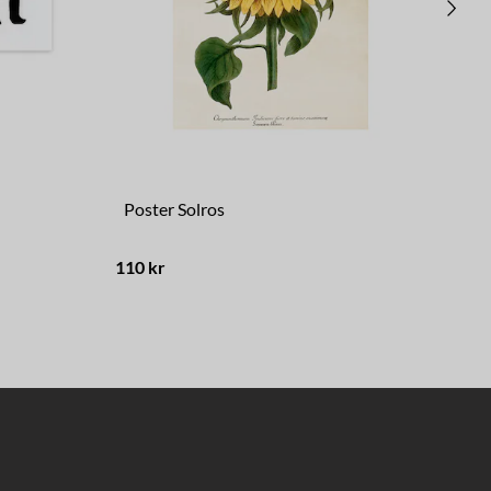
Poster Solros
Tr
110 kr
249