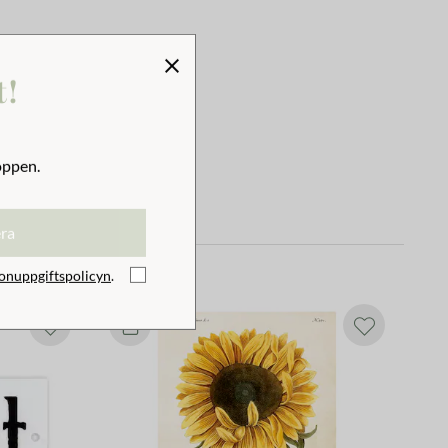
t!
oppen.
era
onuppgiftspolicyn
.