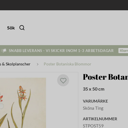
Sök
SNABB LEVERANS - VI SKICKR INOM 1-3 ARBETSDAGAR
s & Skolplanscher
Poster Botaniska Blommor
Poster Bota
35 x 50 cm
VARUMÄRKE
Sköna Ting
ARTIKELNUMMER
STPOST59