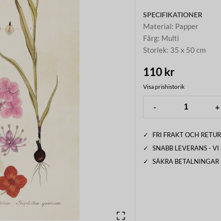
SPECIFIKATIONER
Material
:
Papper
Färg
:
Multi
Storlek
:
35 x 50 cm
110 kr
Visa prishistorik
-
+
✓
FRI FRAKT OCH RETUR
✓
SNABB LEVERANS - V
✓
SÄKRA BETALNINGAR