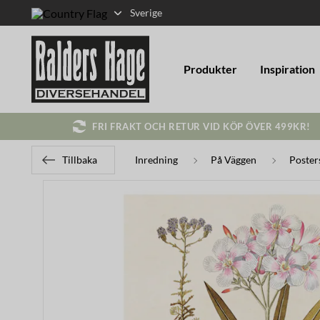
Sverige
Produkter
Inspiration
FRI FRAKT OCH RETUR VID KÖP ÖVER 499KR!
Tillbaka
Inredning
På Väggen
Poster