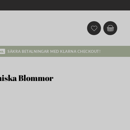
SÄKRA BETALNINGAR MED KLARNA CHECKOUT!
niska Blommor