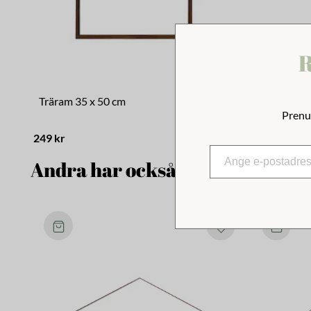
R
Träram 35 x 50 cm
Posterlist
Prenu
249 kr
169 kr
Andra har också tittat på