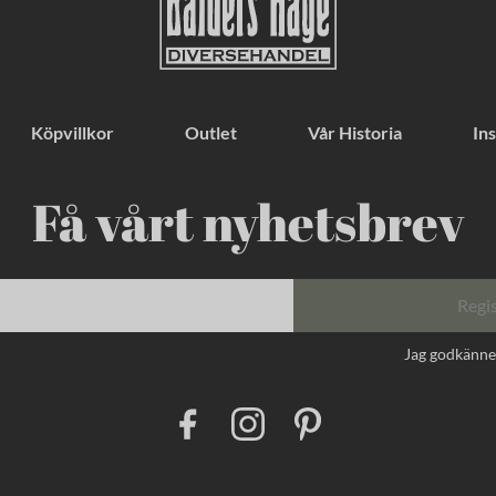
Köpvillkor
Outlet
Vår Historia
Ins
Få vårt nyhetsbrev
Regi
Jag godkänn
F
I
P
a
n
i
c
s
n
e
t
t
b
a
e