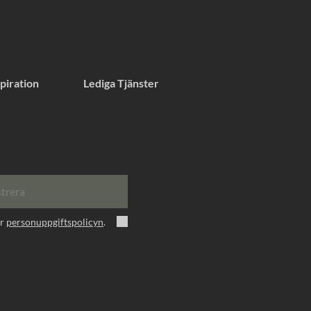
piration
Lediga Tjänster
strera
er
personuppgiftspolicyn
.