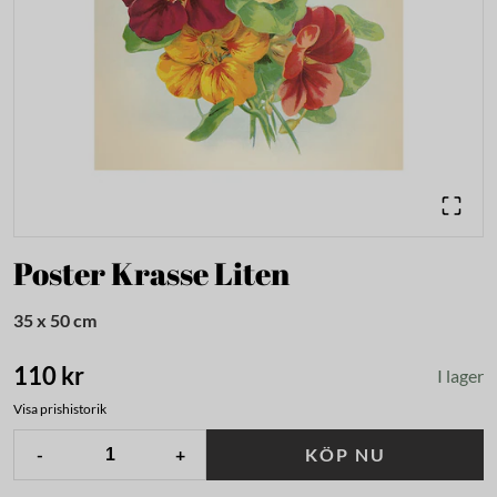
Poster Krasse Liten
35 x 50 cm
110 kr
I lager
Visa prishistorik
-
+
KÖP NU