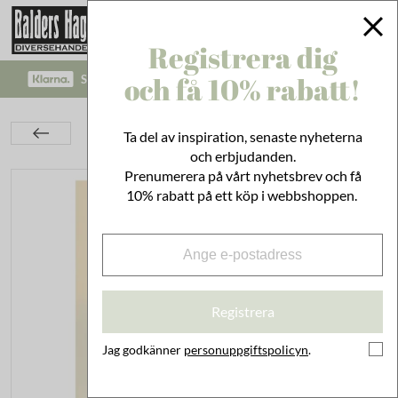
Registrera dig
och få 10% rabatt!
SÄKRA BETALNINGAR MED KLARNA CHECKOUT!
Inredning
På Väggen
Posters & Skolplanscher
Ta del av inspiration, senaste nyheterna
Poster Krasse Liten
och erbjudanden.
Prenumerera på vårt nyhetsbrev och få
10% rabatt på ett köp i webbshoppen.
Registrera
Jag godkänner
personuppgiftspolicyn
.