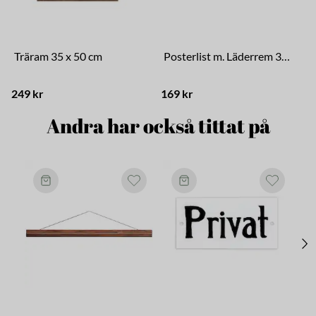
Träram 35 x 50 cm
Posterlist m. Läderrem 35 cm
249 kr
169 kr
7
Andra har också tittat på