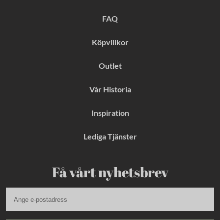
o
r
e
k
a
s
FAQ
m
t
Köpvillkor
Outlet
Vår Historia
Inspiration
Lediga Tjänster
Få vårt nyhetsbrev