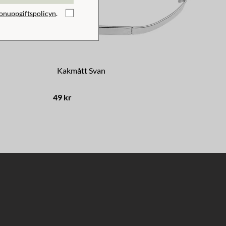
onuppgiftspolicyn
.
Kakmått Svan
Pr
49 kr
103