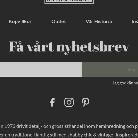
Köpvillkor
Outlet
Vår Historia
Ins
Få vårt nyhetsbrev
Regi
Jag godkänn
F
I
P
a
n
i
c
s
n
e
t
t
b
a
e
o
g
r
 1973 drivit detalj- och grossisthandel inom heminredning och pres
o
r
e
k
a
s
er en traditionell lantlig stil med shabby chic & vintage- inspirer