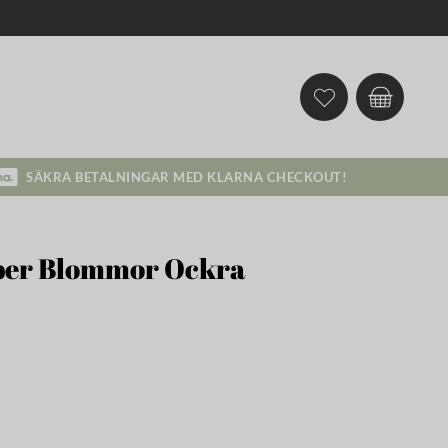
SÄKRA BETALNINGAR MED KLARNA CHECKOUT!
per Blommor Ockra