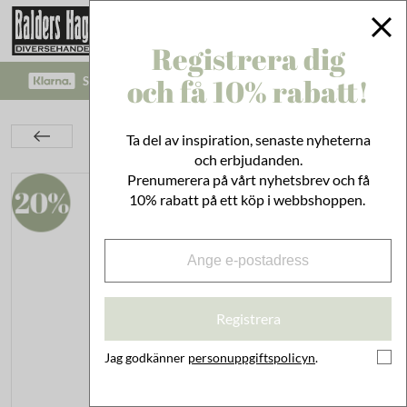
Registrera dig
och få 10% rabatt!
SÄKRA BETALNINGAR MED KLARNA CHECKOUT!
Inredning
Paketinslagning
Presentpapper
Ta del av inspiration, senaste nyheterna
Presentpapper Happy Day
och erbjudanden.
Prenumerera på vårt nyhetsbrev och få
10% rabatt på ett köp i webbshoppen.
Registrera
Jag godkänner
personuppgiftspolicyn
.