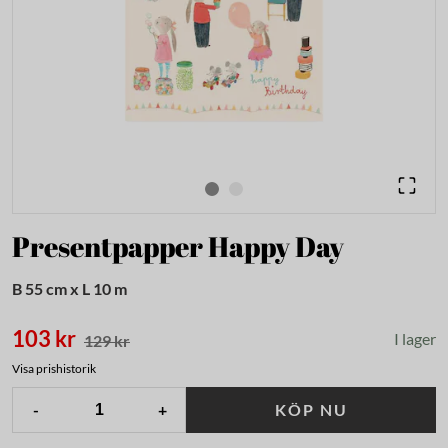
Presentpapper Happy Day
B 55 cm x L 10 m
103 kr
I lager
129 kr
Visa prishistorik
-
+
KÖP NU