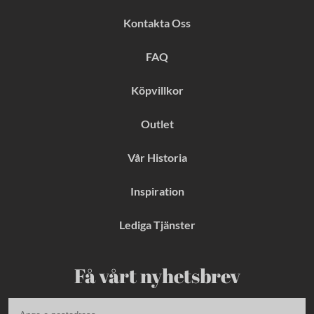
e
t
t
b
a
e
Kontakta Oss
o
g
r
o
r
e
k
a
s
FAQ
m
t
Köpvillkor
Outlet
Vår Historia
Inspiration
Lediga Tjänster
Få vårt nyhetsbrev