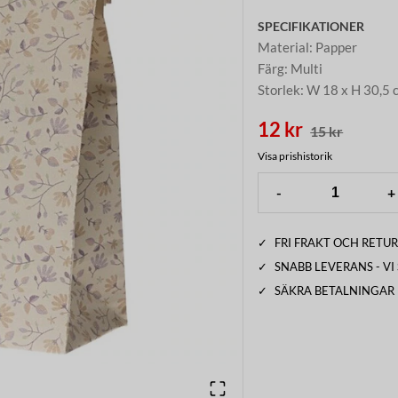
SPECIFIKATIONER
Material
:
Papper
Färg
:
Multi
Storlek
:
W 18 x H 30,5 
12 kr
15 kr
Visa prishistorik
-
+
✓
FRI FRAKT OCH RETUR
✓
SNABB LEVERANS - V
✓
SÄKRA BETALNINGAR