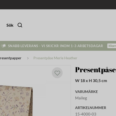
Sök
SNABB LEVERANS - VI SKICKR INOM 1-3 ARBETSDAGAR
resentpapper
Presentpåse Merle Heather
Presentpåse
W 18 x H 30,5 cm
VARUMÄRKE
Maileg
ARTIKELNUMMER
15-4000-03