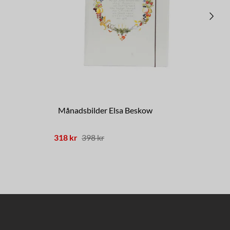
Månadsbilder Elsa Beskow
Pr
318 kr
398 kr
31 