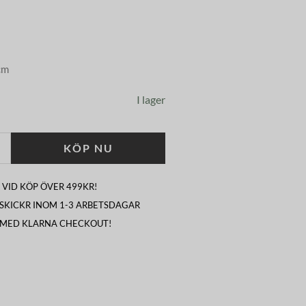
cm
I lager
KÖP NU
 VID KÖP ÖVER 499KR!
I SKICKR INOM 1-3 ARBETSDAGAR
 MED KLARNA CHECKOUT!