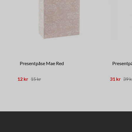
Presentpåse Mae Red
Presentp
12 kr
15 kr
31 kr
39 k