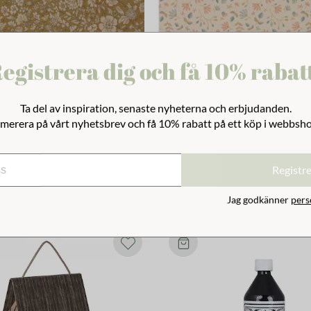
egistrera dig och få 10% rabat
Ta del av inspiration, senaste nyheterna och erbjudanden.
pper Blommor Ockra
Presentpapper Merle
merera på vårt nyhetsbrev och få 10% rabatt på ett köp i webbsh
kr
103 kr
129 kr
Registr
Jag godkänner
pers