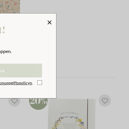
t!
oppen.
era
onuppgiftspolicyn
.