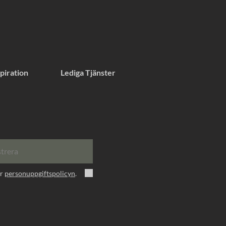
piration
Lediga Tjänster
strera
er
personuppgiftspolicyn
.