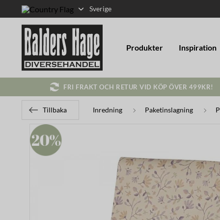
Sverige
Produkter
Inspiration
FRI FRAKT OCH RETUR VID KÖP ÖVER 499KR!
Tillbaka
Inredning
Paketinslagning
P