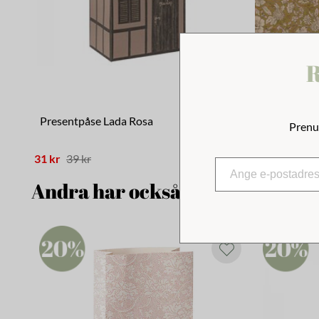
R
Presentpåse Lada Rosa
Presentpa
Prenu
31 kr
39 kr
103 kr
129 
Andra har också tittat på