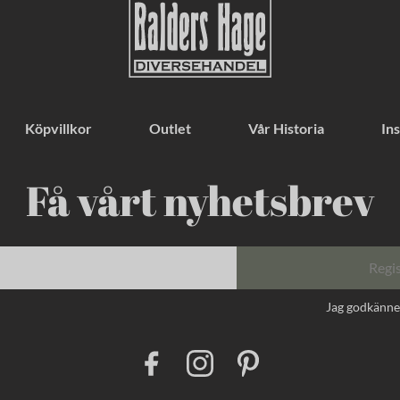
Köpvillkor
Outlet
Vår Historia
Ins
Få vårt nyhetsbrev
Regi
Jag godkänn
F
I
P
a
n
i
c
s
n
e
t
t