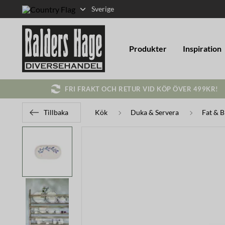
Sverige
Produkter
Inspiration
FRI FRAKT OCH RETUR VID KÖP ÖVER 499KR!
Tillbaka
Kök
Duka & Servera
Fat & B