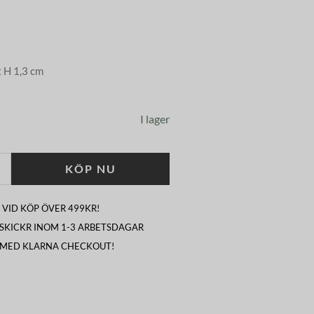
x H 1,3 cm
I lager
KÖP NU
 VID KÖP ÖVER 499KR!
I SKICKR INOM 1-3 ARBETSDAGAR
 MED KLARNA CHECKOUT!