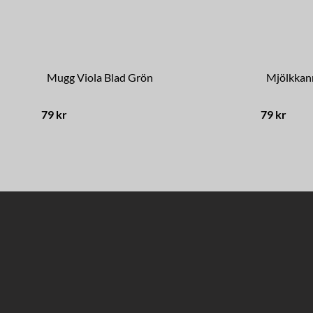
Mugg Viola Blad Grön
Mjölkkann
79 kr
79 kr