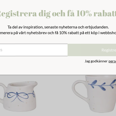
 Blad Blå
Mugg Viola Blad Blå
egistrera dig och få 10% rabat
79 kr
Ta del av inspiration, senaste nyheterna och erbjudanden.
merera på vårt nyhetsbrev och få 10% rabatt på ett köp i webbsh
Registr
Jag godkänner
pers