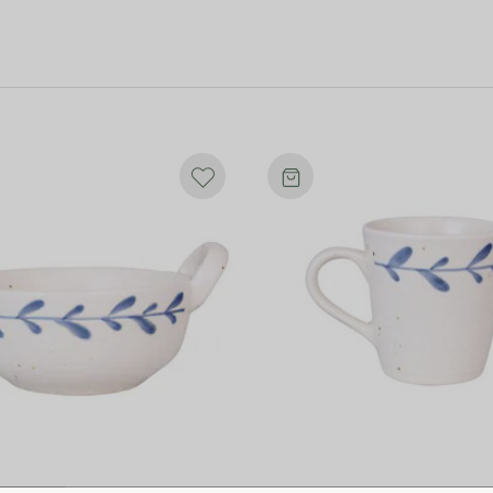
espressokoppen i serien Viola för ett