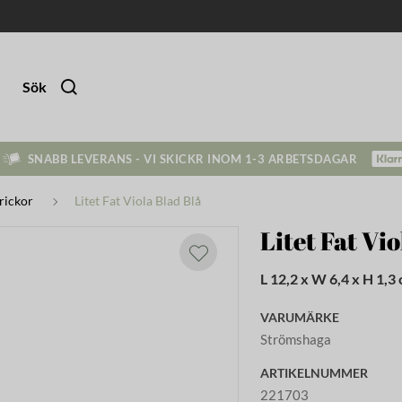
Sök
SNABB LEVERANS - VI SKICKR INOM 1-3 ARBETSDAGAR
rickor
Litet Fat Viola Blad Blå
Litet Fat Vio
L 12,2 x W 6,4 x H 1,3
VARUMÄRKE
Strömshaga
ARTIKELNUMMER
221703