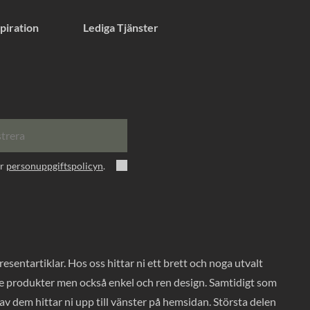
piration
Lediga Tjänster
strera
er
personuppgiftspolicyn
.
entartiklar. Hos oss hittar ni ett brett och noga utvalt
ade produkter men också enkel och ren design. Samtidigt som
v dem hittar ni upp till vänster på hemsidan. Största delen