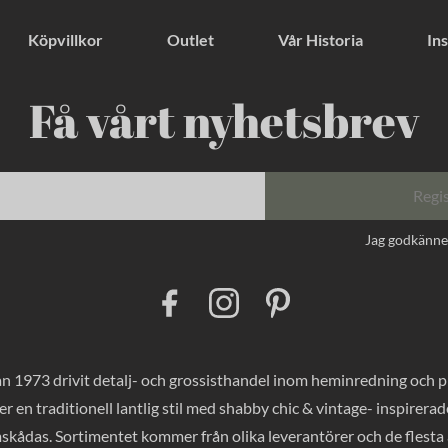
Köpvillkor
Outlet
Vår Historia
Ins
Få vårt nyhetsbrev
Regi
Jag godkänn
F
I
P
a
n
i
c
s
n
e
t
t
b
a
e
o
g
r
 1973 drivit detalj- och grossisthandel inom heminredning och pres
o
r
e
k
a
s
er en traditionell lantlig stil med shabby chic & vintage- inspirer
m
t
mskådas. Sortimentet kommer från olika leverantörer och de flesta a