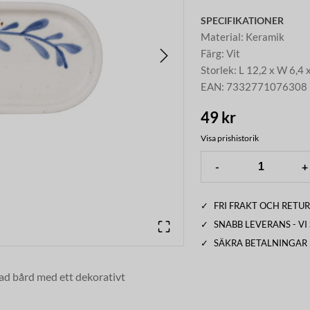
SPECIFIKATIONER
Material
:
Keramik
Färg
:
Vit
Storlek
:
L 12,2 x W 6,4 
EAN
:
7332771076308
49 kr
Visa prishistorik
-
+
✓
FRI FRAKT OCH RETUR
✓
SNABB LEVERANS - V
✓
SÄKRA BETALNINGAR
lad bård med ett dekorativt
beroende på temperaturen som godset
 är för servering av tex. en