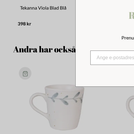
Tekanna Viola Blad Blå
Skål Viola
R
398 kr
149 kr
Prenu
Andra har också tittat på