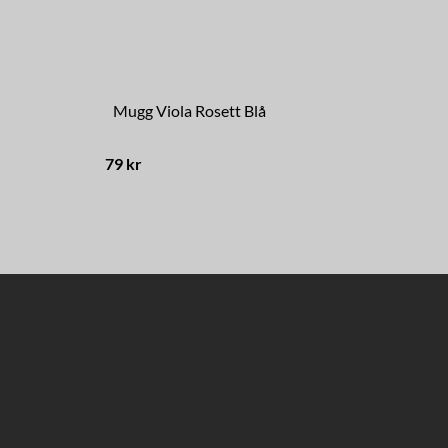
Mugg Viola Rosett Blå
Skå
79 kr
149