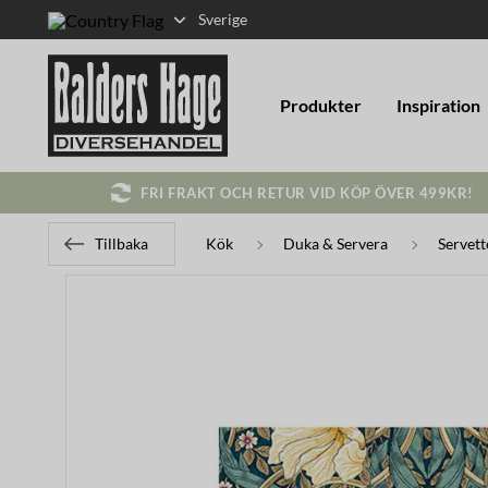
Sverige
Produkter
Inspiration
FRI FRAKT OCH RETUR VID KÖP ÖVER 499KR!
Tillbaka
Kök
Duka & Servera
Servett