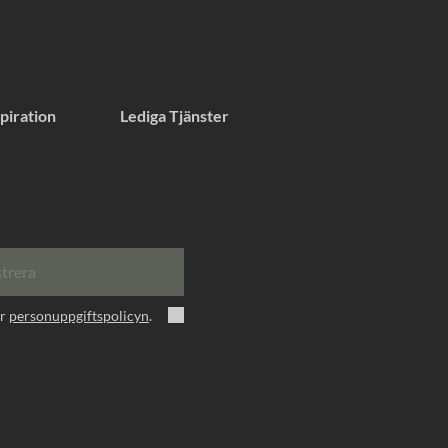
piration
Lediga Tjänster
strera
er
personuppgiftspolicyn
.