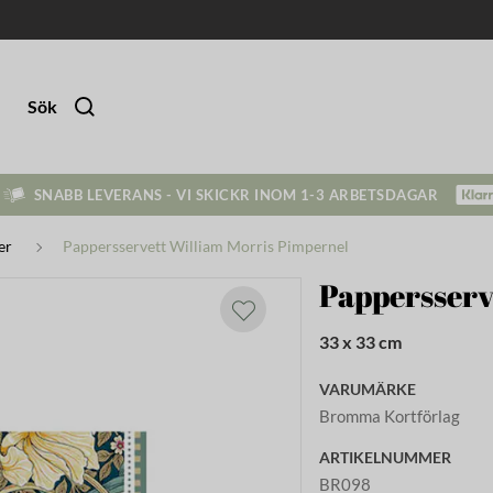
Sök
SNABB LEVERANS - VI SKICKR INOM 1-3 ARBETSDAGAR
er
Pappersservett William Morris Pimpernel
Pappersserv
33 x 33 cm
VARUMÄRKE
Bromma Kortförlag
ARTIKELNUMMER
BR098