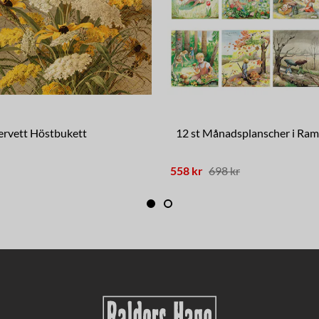
ervett Höstbukett
12 st Månadsplanscher i Ram
558 kr
698 kr