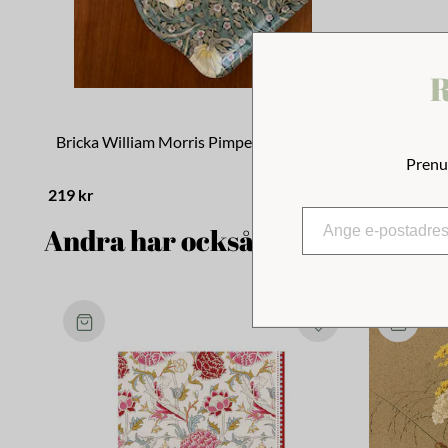
R
Bricka William Morris Pimpernel
Prenu
219 kr
Andra har också tittat på