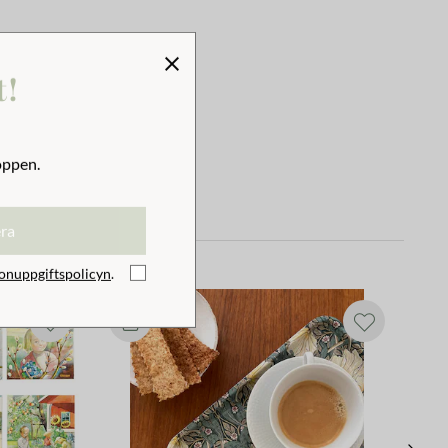
t!
oppen.
era
onuppgiftspolicyn
.