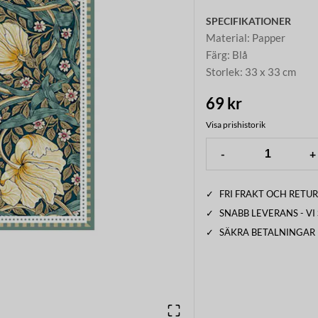
SPECIFIKATIONER
Material
:
Papper
Färg
:
Blå
Storlek
:
33 x 33 cm
69 kr
Visa prishistorik
-
+
✓
FRI FRAKT OCH RETUR
✓
SNABB LEVERANS - V
✓
SÄKRA BETALNINGAR