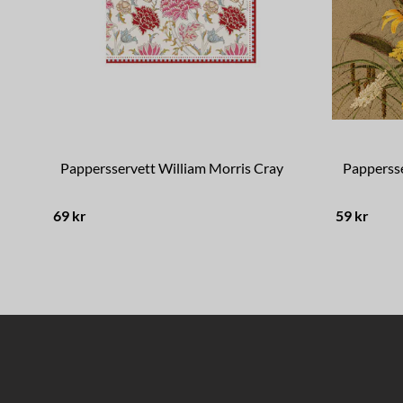
Pappersservett William Morris Cray
Papperss
69 kr
59 kr