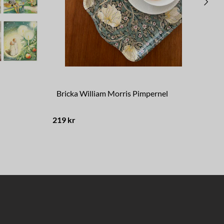
Bricka William Morris Pimpernel
In
219 kr
249