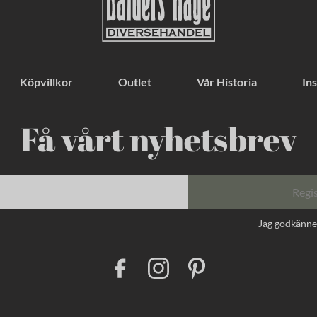
Köpvillkor
Outlet
Vår Historia
Ins
Få vårt nyhetsbrev
Regi
Jag godkänn
F
I
P
a
n
i
c
s
n
e
t
t
b
a
e