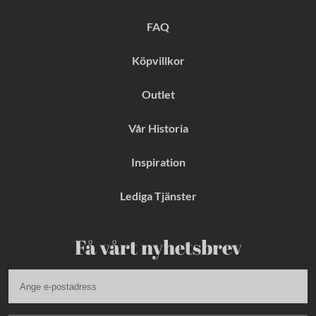
o
r
e
k
a
s
FAQ
m
t
Köpvillkor
Outlet
Vår Historia
Inspiration
Lediga Tjänster
Få vårt nyhetsbrev