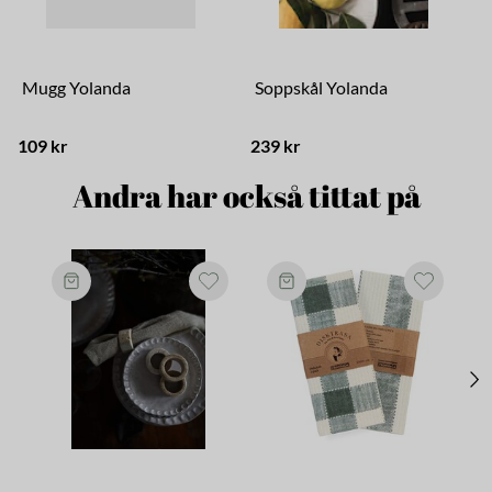
Mugg Yolanda
Soppskål Yolanda
109 kr
239 kr
2
Andra har också tittat på