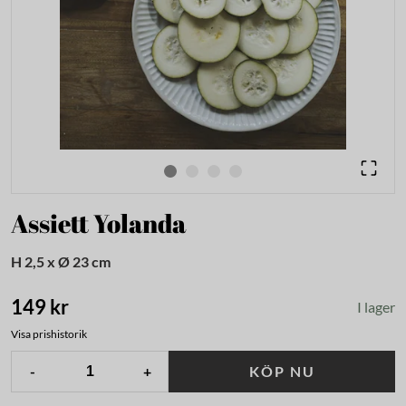
Assiett Yolanda
H 2,5 x Ø 23 cm
149 kr
I lager
Visa prishistorik
-
+
KÖP NU