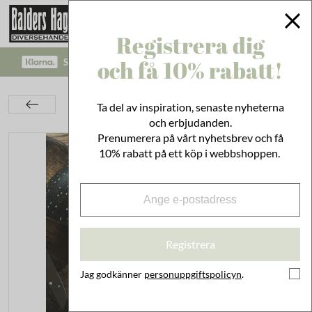
Registrera dig
och få 10% rabatt!
SÄKRA BETALNINGAR MED KLARNA CHECKOUT!
Kök
Duka & Servera
Tallrikar & Skålar
Ta del av inspiration, senaste nyheterna
Assiett Yolanda
och erbjudanden.
Prenumerera på vårt nyhetsbrev och få
10% rabatt på ett köp i webbshoppen.
Registrera
Jag godkänner
personuppgiftspolicyn
.