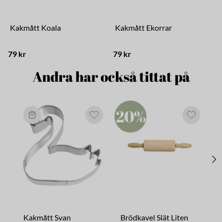
Kakmått Koala
Kakmått Ekorrar
79 kr
79 kr
4
Andra har också tittat på
Kakmått Svan
Brödkavel Slät Liten