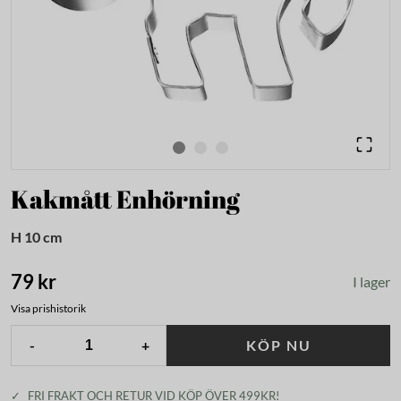
Kakmått Enhörning
H 10 cm
79 kr
I lager
Visa prishistorik
-
+
KÖP NU
✓
FRI FRAKT OCH RETUR VID KÖP ÖVER 499KR!