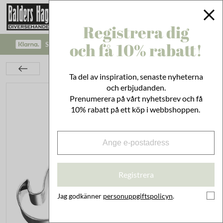
Registrera dig
och få 10% rabatt!
SÄKRA BETALNINGAR MED KLARNA CHECKOUT!
Kök
Husgeråd
Bakning
Kakmått Enhörning
Ta del av inspiration, senaste nyheterna
och erbjudanden.
Prenumerera på vårt nyhetsbrev och få
10% rabatt på ett köp i webbshoppen.
Registrera
Jag godkänner
personuppgiftspolicyn
.