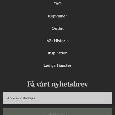
k
a
s
FAQ
m
t
Köpvillkor
Outlet
Vår Historia
Inspiration
Lediga Tjänster
Få vårt nyhetsbrev
Registrera