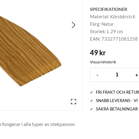
SPECIFIKATIONER
Material
:
Körsbärsträ
Färg
:
Natur
Storlek
:
L 29 cm
EAN
:
7332771081258
49 kr
Visa prishistorik
-
+
✓
FRI FRAKT OCH RETUR
✓
SNABB LEVERANS - V
✓
SÄKRA BETALNINGAR
fungerar i alla typer av stekpannor.