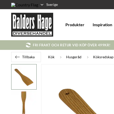
Sverige
Produkter
Inspiration
FRI FRAKT OCH RETUR VID KÖP ÖVER 499KR!
Tillbaka
Kök
Husgeråd
Köksredskap