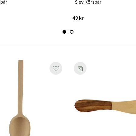
sbär
Slev Körsbär
49 kr