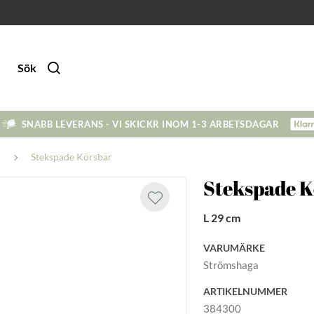
Sök
SNABB LEVERANS - VI SKICKR INOM 1-3 ARBETSDAGAR
Stekspade Körsbär
Stekspade K
L 29 cm
VARUMÄRKE
Strömshaga
ARTIKELNUMMER
384300