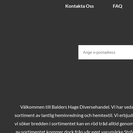
Kontakta Oss
FAQ
Välkommen till Balders Hage Diversehandel. Vi har sedan
sortiment av lantlig heminredning och hemtextil. Vi erbjud
vi söker bredden i sortimentet kan en röd tråd alltid geno
av sortimentet kommer dock från vår eget varumärke Ströms