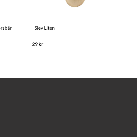
rsbär
Slev Liten
Br
29 kr
39 