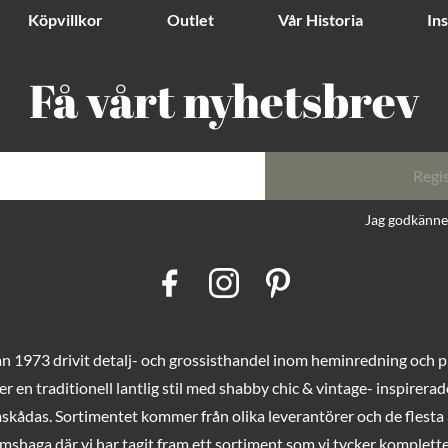
Köpvillkor
Outlet
Vår Historia
Ins
Få vårt nyhetsbrev
Regi
Jag godkänn
F
I
P
a
n
i
c
s
n
e
t
t
b
a
e
o
g
r
 1973 drivit detalj- och grossisthandel inom heminredning och pres
o
r
e
k
a
s
er en traditionell lantlig stil med shabby chic & vintage- inspirer
m
t
mskådas. Sortimentet kommer från olika leverantörer och de flesta a
haga där vi har tagit fram ett sortiment som vi tycker komplette