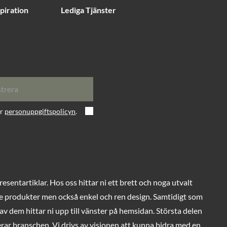
piration
Lediga Tjänster
strera
er
personuppgiftspolicyn
.
entartiklar. Hos oss hittar ni ett brett och noga utvalt
ade produkter men också enkel och ren design. Samtidigt som
v dem hittar ni upp till vänster på hemsidan. Största delen
rar branschen. Vi drivs av visionen att kunna bidra med en