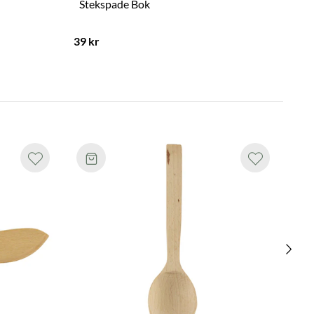
Stekspade Bok
Pa
39 kr
39 