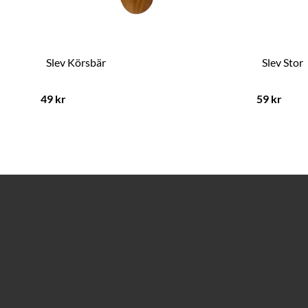
Slev Körsbär
Slev Stor
49 kr
59 kr