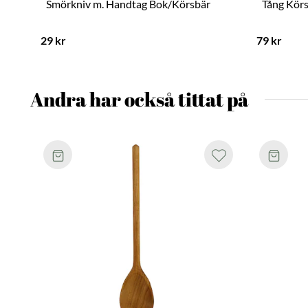
Smörkniv m. Handtag Bok/Körsbär
Tång Kör
29 kr
79 kr
Andra har också tittat på