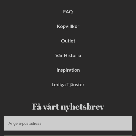
o
r
e
k
a
s
FAQ
m
t
Köpvillkor
Outlet
Vår Historia
Inspiration
Lediga Tjänster
Få vårt nyhetsbrev