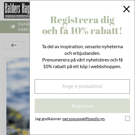
Registrera dig
SNABB LEVERANS - VI SKICKR INOM 1-3
och få 10% rabatt!
ARBETSDAGAR
Kök
Husgeråd
Städ & Disk
Ta del av inspiration, senaste nyheterna
Skärgårdstvål Hård Havtorn
och erbjudanden.
Prenumerera på vårt nyhetsbrev och få
10% rabatt på ett köp i webbshoppen.
Registrera
Jag godkänner
personuppgiftspolicyn
.