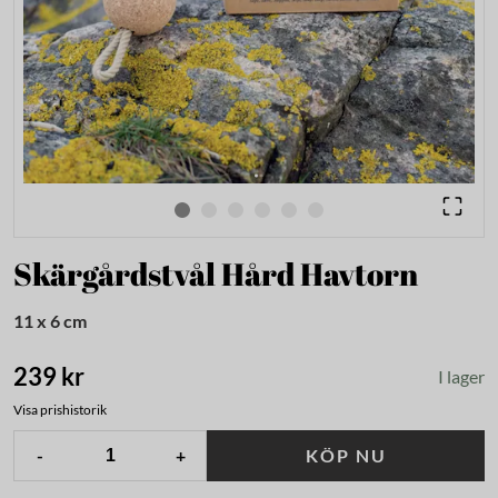
Skärgårdstvål Hård Havtorn
11 x 6 cm
239 kr
I lager
Visa prishistorik
-
+
KÖP NU