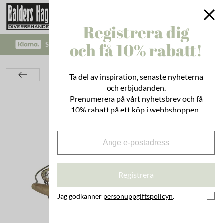
Registrera dig
och få 10% rabatt!
SÄKRA BETALNINGAR MED KLARNA CHECKOUT!
Kök
Husgeråd
Trådkorgar
Ta del av inspiration, senaste nyheterna
Trådkorg Alvar Rund Stor
och erbjudanden.
Prenumerera på vårt nyhetsbrev och få
10% rabatt på ett köp i webbshoppen.
Registrera
Jag godkänner
personuppgiftspolicyn
.