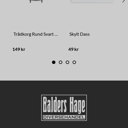
Trådkorg Rund Svart Liten
Skylt Dass
149 kr
49 kr
1