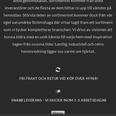
alltid genomskådas. Sortimentet kommer från olika
leverantörer och de flesta av dem hittar ni upp till vänster på
hemsidan. Största delen av sortimentet kommer dock från vår
eget varumärke Strömshaga där vi har tagit fram ett sortiment
som vi tycker kompletterar branschen. Vi drivs av visionen att
kunna bidra med en unik känsla till varje hem med inspiration
tagen från svunna tider. Lantlig, industriell och retro
heminredning ligger oss varmt om hjärtat.
FRI FRAKT OCH RETUR VID KÖP ÖVER 499KR!
SNABB LEVERANS - VI SKICKR INOM 1-3 ARBETSDAGAR