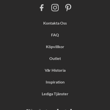
F
I
P
a
n
i
c
s
n
e
t
t
b
a
e
Kontakta Oss
o
g
r
o
r
e
k
a
s
FAQ
m
t
Köpvillkor
Outlet
Vår Historia
Inspiration
Lediga Tjänster