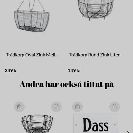
Trådkorg Oval Zink Mellan
Trådkorg Rund Zink Liten
349 kr
149 kr
1
Andra har också tittat på