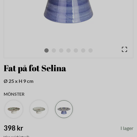
Fat på fot Selina
Ø 25 x H 9 cm
MÖNSTER
398 kr
I lager