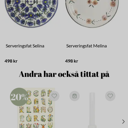
Serveringsfat Selina
Serveringsfat Melina
498 kr
498 kr
4
Andra har också tittat på