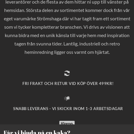
leverantörer och de flesta av dem hittar ni upp till vänster på
hemsidan. Största delen av sortimentet kommer dock från vår
eget varumärke Strömshaga där vi har tagit fram ett sortiment
som vi tycker kompletterar branschen. Vi drivs av visionen att
kunna bidra med en unik känsla till varje hem med inspiration
tagen från svunna tider. Lantlig, industriell och retro
heminredning ligger oss varmt om hjärtat.
FRI FRAKT OCH RETUR VID KÖP ÖVER 499KR!
SNABB LEVERANS - VI SKICKR INOM 1-3 ARBETSDAGAR
Får vi bjuda på en kaka?
SÄKRA BETALNINGAR MED KLARNA CHECKOUT!