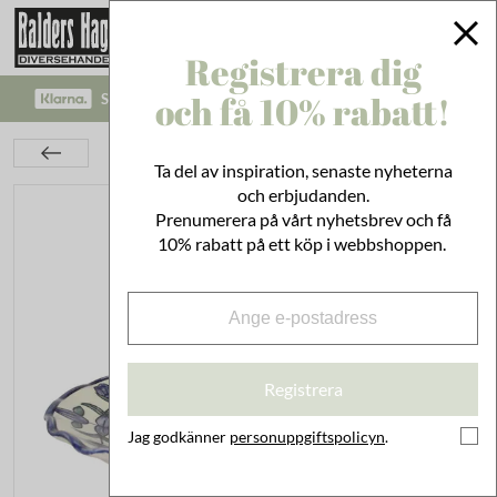
Registrera dig
och få 10% rabatt!
SÄKRA BETALNINGAR MED KLARNA CHECKOUT!
Nyheter
Fat på fot Selina
Ta del av inspiration, senaste nyheterna
och erbjudanden.
Prenumerera på vårt nyhetsbrev och få
10% rabatt på ett köp i webbshoppen.
Registrera
Jag godkänner
personuppgiftspolicyn
.