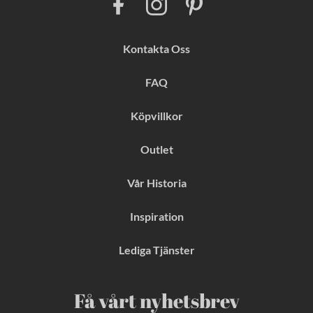
a
n
i
c
s
n
e
t
t
b
a
e
Kontakta Oss
o
g
r
o
r
e
k
a
s
FAQ
m
t
Köpvillkor
Outlet
Vår Historia
Inspiration
Lediga Tjänster
Få vårt nyhetsbrev