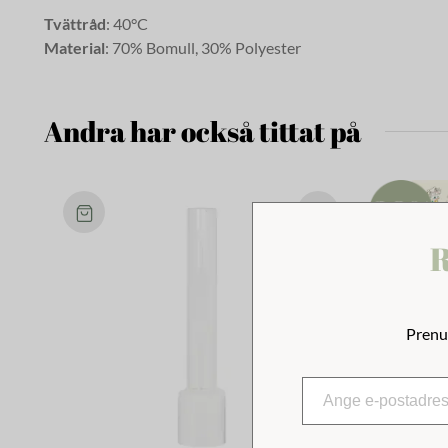
Tvättråd
: 40°C
Material
: 70% Bomull, 30% Polyester
Andra har också tittat på
R
Prenu