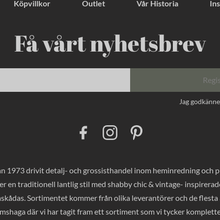
Köpvillkor
Outlet
Vår Historia
Ins
Få vårt nyhetsbrev
Regi
Jag godkänn
F
I
P
a
n
i
c
s
n
e
t
t
b
a
e
o
g
r
 1973 drivit detalj- och grossisthandel inom heminredning och pres
o
r
e
k
a
s
er en traditionell lantlig stil med shabby chic & vintage- inspirer
m
t
mskådas. Sortimentet kommer från olika leverantörer och de flesta a
haga där vi har tagit fram ett sortiment som vi tycker komplette