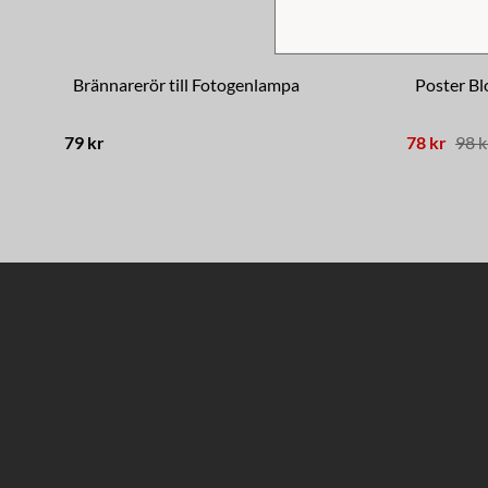
Brännarerör till Fotogenlampa
Poster Bl
79 kr
78 kr
98 k