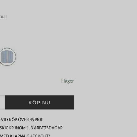
mull
I lager
KÖP NU
 VID KÖP ÖVER 499KR!
I SKICKR INOM 1-3 ARBETSDAGAR
 MED KLARNA CHECKOUT!