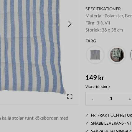
SPECIFIKATIONER
Material
:
Polyester, Bo
Färg
:
Blå, Vit
Storlek
:
38 x 38 cm
FÄRG
149 kr
Visa prishistorik
-
+
✓
FRI FRAKT OCH RETUR
n kalla stolar runt köksborden med
✓
SNABB LEVERANS - V
✓
SÄKRA BETALNINGAR