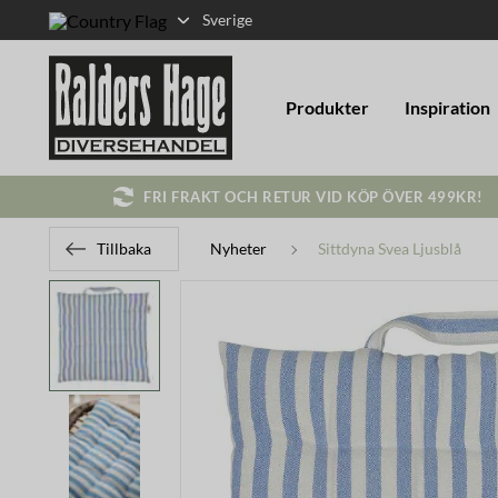
Sverige
Produkter
Inspiration
FRI FRAKT OCH RETUR VID KÖP ÖVER 499KR!
Tillbaka
Nyheter
Sittdyna Svea Ljusblå