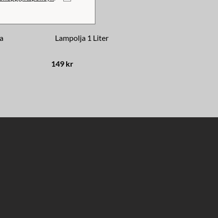
a
Lampolja 1 Liter
St
149 kr
179