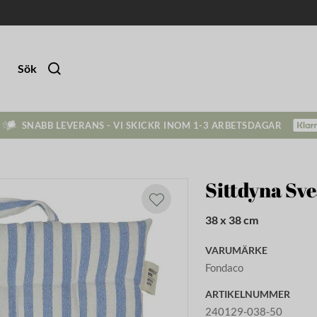
Sök
SNABB LEVERANS - VI SKICKR INOM 1-3 ARBETSDAGAR
Sittdyna Sve
38 x 38 cm
VARUMÄRKE
Fondaco
ARTIKELNUMMER
240129-038-50