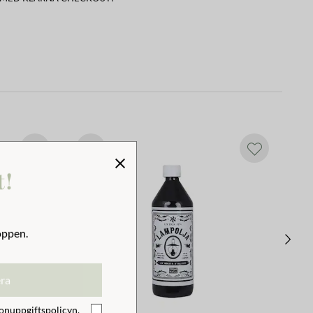
t!
oppen.
era
onuppgiftspolicyn
.