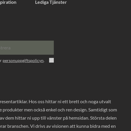
piration
Lediga Tjänster
strera
er
personuppgiftspolicyn
.
entartiklar. Hos oss hittar ni ett brett och noga utvalt
ade produkter men också enkel och ren design. Samtidigt som
v dem hittar ni upp till vänster på hemsidan. Största delen
rar branschen. Vi drivs av visionen att kunna bidra med en