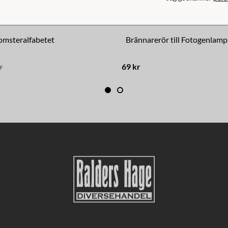
omsteralfabetet
Brännarerör till Fotogenlamp
r
69 kr