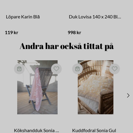
Löpare Karin Blå
Duk Lovisa 140 x 240 Blå/Vit
119 kr
998 kr
Andra har också tittat på
Kökshandduk Sonia Rosa
Kuddfodral Sonia Gul
K