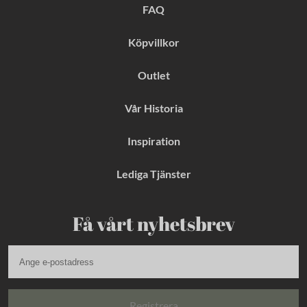
k
a
s
FAQ
m
t
Köpvillkor
Outlet
Vår Historia
Inspiration
Lediga Tjänster
Få vårt nyhetsbrev
Registrera