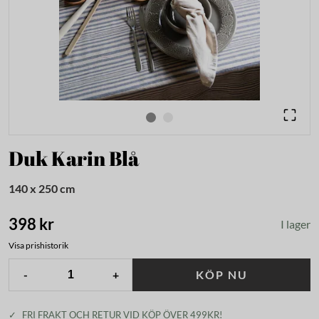
Duk Karin Blå
140 x 250 cm
398 kr
I lager
Visa prishistorik
-
+
KÖP NU
✓
FRI FRAKT OCH RETUR VID KÖP ÖVER 499KR!