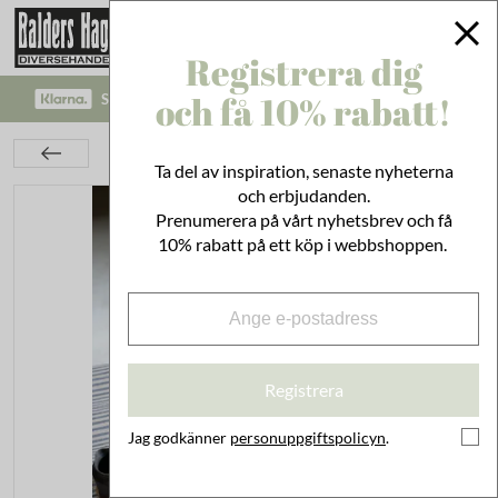
Registrera dig
och få 10% rabatt!
SÄKRA BETALNINGAR MED KLARNA CHECKOUT!
Textil
Kökstextil
Dukar & Löpare
Duk Karin Blå
Ta del av inspiration, senaste nyheterna
och erbjudanden.
Prenumerera på vårt nyhetsbrev och få
10% rabatt på ett köp i webbshoppen.
Registrera
Jag godkänner
personuppgiftspolicyn
.