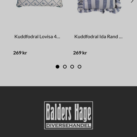
Kuddfodral Lovisa 40 x 60 Blå/Vit
Kuddfodral Ida Rand Blå/Vit
269 kr
269 kr
4