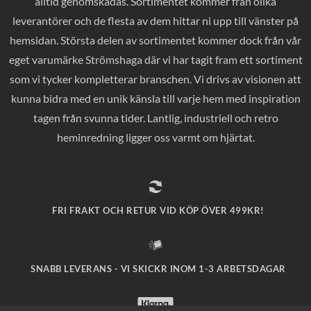
alltid genomskådas. Sortimentet kommer från olika
leverantörer och de flesta av dem hittar ni upp till vänster på
hemsidan. Största delen av sortimentet kommer dock från vår
eget varumärke Strömshaga där vi har tagit fram ett sortiment
som vi tycker kompletterar branschen. Vi drivs av visionen att
kunna bidra med en unik känsla till varje hem med inspiration
tagen från svunna tider. Lantlig, industriell och retro
heminredning ligger oss varmt om hjärtat.
FRI FRAKT OCH RETUR VID KÖP ÖVER 499KR!
SNABB LEVERANS - VI SKICKR INOM 1-3 ARBETSDAGAR