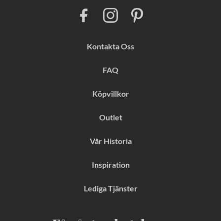
F
I
P
a
n
i
c
s
n
e
t
t
b
a
e
Kontakta Oss
o
g
r
o
r
e
k
a
s
FAQ
m
t
Köpvillkor
Outlet
Vår Historia
Inspiration
Lediga Tjänster