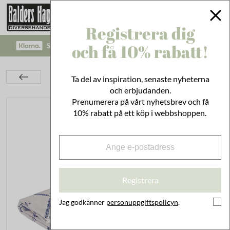
Registrera dig
och få 10% rabatt!
SÄKRA BETALNINGAR MED KLARNA CHECKOUT!
Textil
Kökstextil
Dukar & Löpare
Ta del av inspiration, senaste nyheterna
Löpare Lovisa Blå/Vit
och erbjudanden.
Prenumerera på vårt nyhetsbrev och få
10% rabatt på ett köp i webbshoppen.
Registrera
Jag godkänner
personuppgiftspolicyn
.