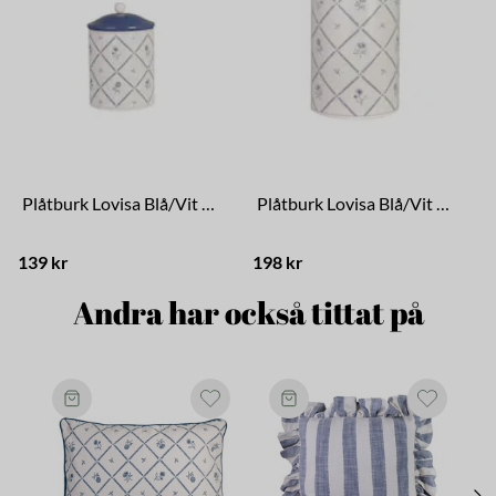
Plåtburk Lovisa Blå/Vit Liten
Plåtburk Lovisa Blå/Vit Stor
139 kr
198 kr
2
Andra har också tittat på