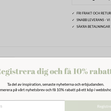
✓
FRI FRAKT OCH RETUR
✓
SNABB LEVERANS - V
✓
SÄKRA BETALNINGAR
egistrera dig och få 10% rabat
Ta del av inspiration, senaste nyheterna och erbjudanden.
merera på vårt nyhetsbrev och få 10% rabatt på ett köp i webbsh
Registr