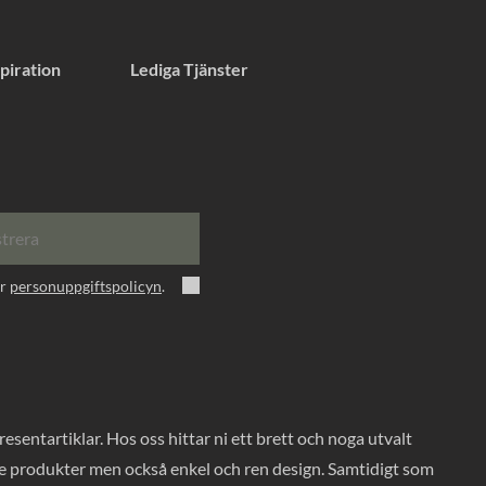
piration
Lediga Tjänster
strera
er
personuppgiftspolicyn
.
entartiklar. Hos oss hittar ni ett brett och noga utvalt
ade produkter men också enkel och ren design. Samtidigt som