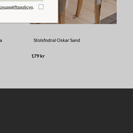
onuppgiftspolicyn
.
a
Stolsfodral Oskar Sand
Lam
179 kr
149