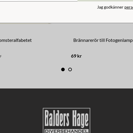
Jag godkänner
pers
omsteralfabetet
Brännarerör till Fotogenlamp
r
69 kr