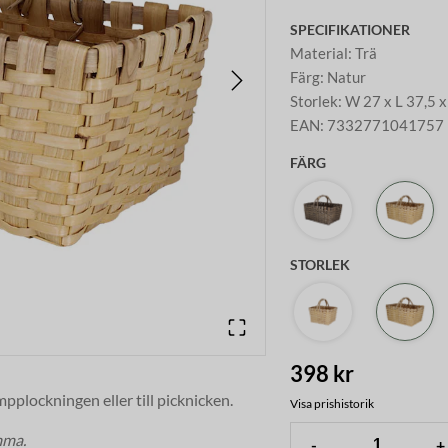
SPECIFIKATIONER
Material
:
Trä
Färg
:
Natur
Storlek
:
W 27 x L 37,5 
EAN
:
7332771041757
FÄRG
STORLEK
398 kr
pplockningen eller till picknicken.
Visa prishistorik
mma.
-
+