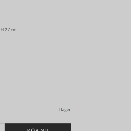
x H 27 cm
I lager
KÖP NU