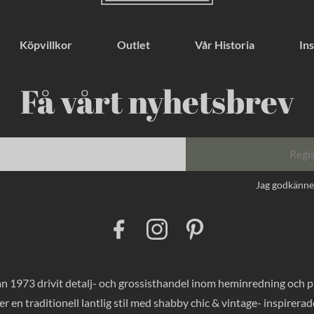
Köpvillkor
Outlet
Vår Historia
Ins
Få vårt nyhetsbrev
Regi
Jag godkänn
F
I
P
a
n
i
c
s
n
e
t
t
b
a
e
o
g
r
 1973 drivit detalj- och grossisthandel inom heminredning och pres
o
r
e
k
a
s
er en traditionell lantlig stil med shabby chic & vintage- inspirer
m
t