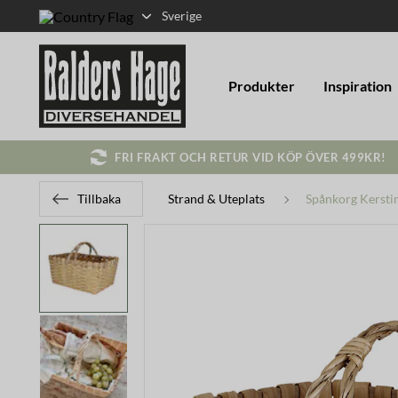
Sverige
Produkter
Inspiration
FRI FRAKT OCH RETUR VID KÖP ÖVER 499KR!
Tillbaka
Strand & Uteplats
Spånkorg Kersti