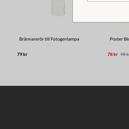
Brännarerör till Fotogenlampa
Poster Bl
79 kr
78 kr
98 k