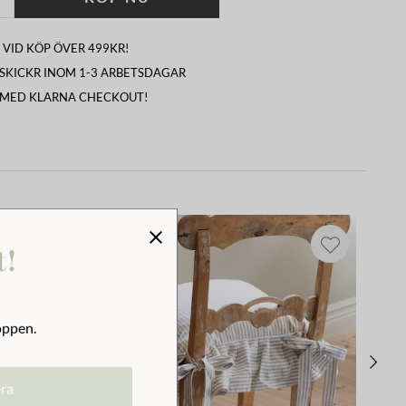
 VID KÖP ÖVER 499KR!
I SKICKR INOM 1-3 ARBETSDAGAR
 MED KLARNA CHECKOUT!
t!
oppen.
era