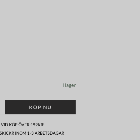
m
I lager
KÖP NU
 VID KÖP ÖVER 499KR!
I SKICKR INOM 1-3 ARBETSDAGAR