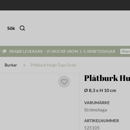
Sök
SNABB LEVERANS - VI SKICKR INOM 1-3 ARBETSDAGAR
Burkar
Plåtburk Hugo Tops Grön
Plåtburk Hu
Ø 8,3 x H 10 cm
VARUMÄRKE
Strömshaga
ARTIKELNUMMER
525105