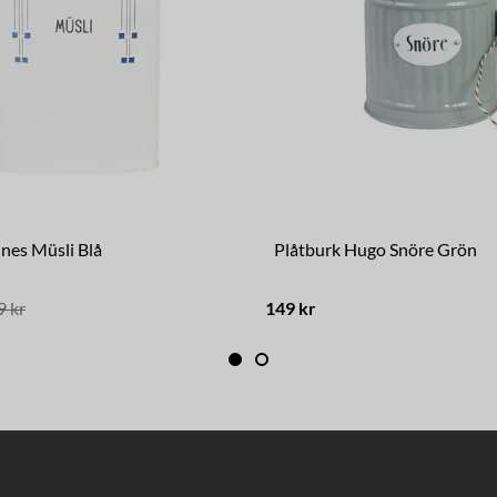
Ines Müsli Blå
Plåtburk Hugo Snöre Grön
9 kr
149 kr