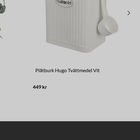
Plåtburk Hugo Tvättmedel Vit
Pl
449 kr
139