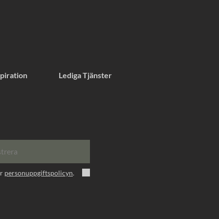
piration
Lediga Tjänster
strera
er
personuppgiftspolicyn
.