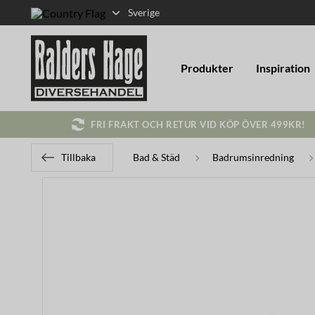
Sverige
Produkter
Inspiration
FRI FRAKT OCH RETUR VID KÖP ÖVER 499KR!
Tillbaka
Bad & Städ
Badrumsinredning