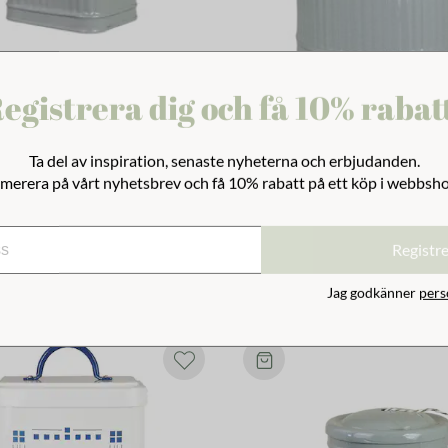
egistrera dig och få 10% rabat
Hugo Plåster Grön
Plåtburk Hugo Kompost Grö
Ta del av inspiration, senaste nyheterna och erbjudanden.
merera på vårt nyhetsbrev och få 10% rabatt på ett köp i webbsh
479 kr
Registr
Jag godkänner
pers