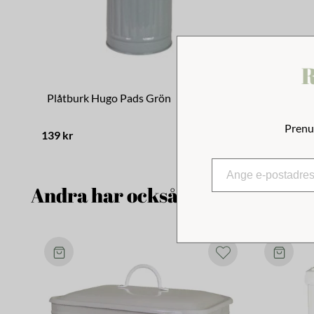
R
Plåtburk Hugo Pads Grön
Plåtburk 
Prenu
139 kr
129 kr
Andra har också tittat på