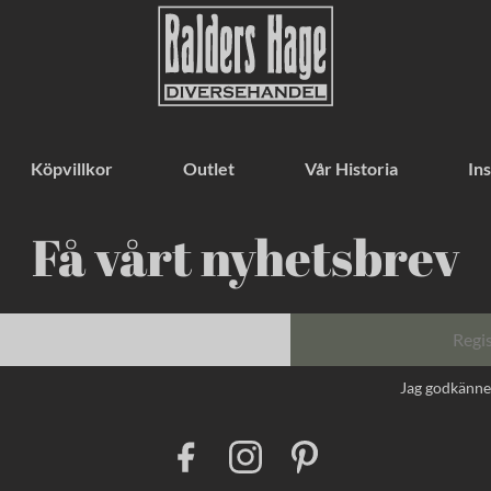
Köpvillkor
Outlet
Vår Historia
Ins
Få vårt nyhetsbrev
Regi
Jag godkänn
F
I
P
a
n
i
c
s
n