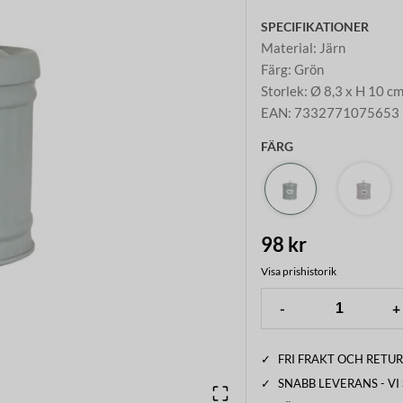
SPECIFIKATIONER
Material
:
Järn
Färg
:
Grön
Storlek
:
Ø 8,3 x H 10 c
EAN
:
7332771075653
FÄRG
98 kr
Visa prishistorik
-
+
✓
FRI FRAKT OCH RETUR
✓
SNABB LEVERANS - V