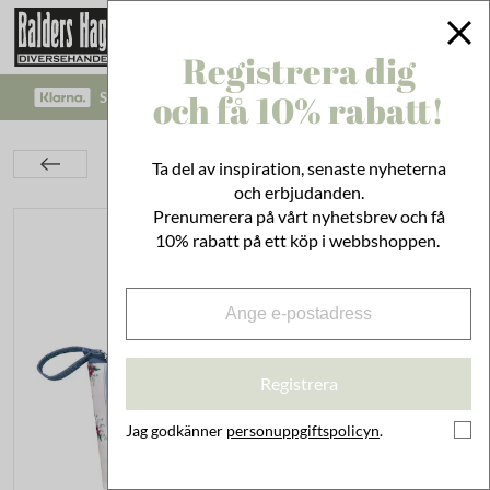
Registrera dig
och få 10% rabatt!
SÄKRA BETALNINGAR MED KLARNA CHECKOUT!
Bad & Städ
Badrumsinredning
Necessärer
Ta del av inspiration, senaste nyheterna
Necessär Felicia Blå L
och erbjudanden.
Prenumerera på vårt nyhetsbrev och få
10% rabatt på ett köp i webbshoppen.
Registrera
Jag godkänner
personuppgiftspolicyn
.