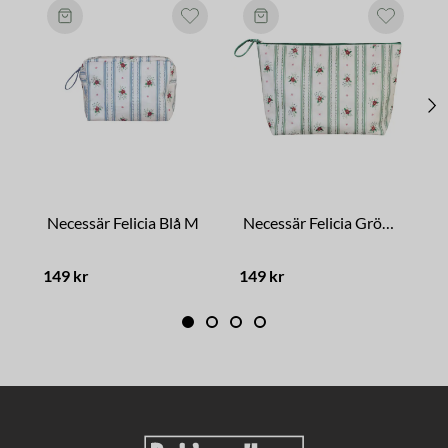
Necessär Felicia Blå M
Necessär Felicia Grön L
N
149 kr
149 kr
1