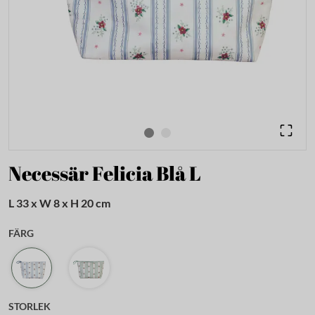
Necessär Felicia Blå L
L 33 x W 8 x H 20 cm
FÄRG
STORLEK