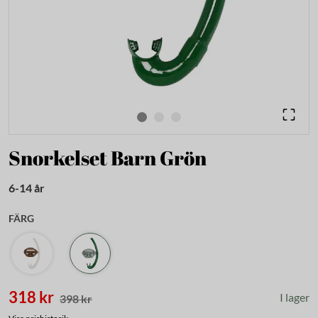
Snorkelset Barn Grön
6-14 år
FÄRG
318 kr
I lager
398 kr