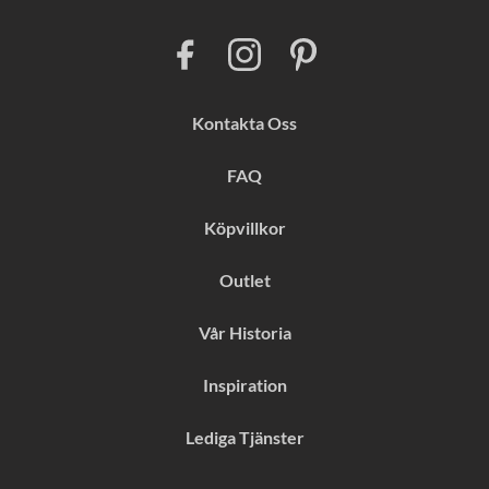
F
I
P
a
n
i
c
s
n
e
t
t
b
a
e
Kontakta Oss
o
g
r
o
r
e
k
a
s
FAQ
m
t
Köpvillkor
Outlet
Vår Historia
Inspiration
Lediga Tjänster