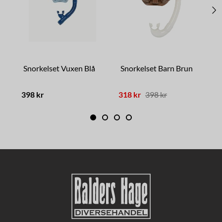
Snorkelset Vuxen Blå
Snorkelset Barn Brun
398 kr
318 kr
398 kr
1