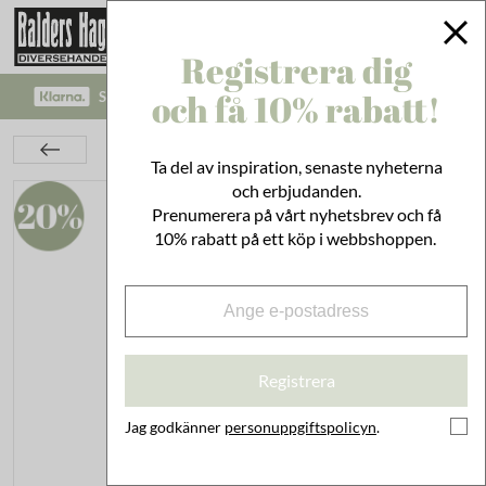
Registrera dig
och få 10% rabatt!
SÄKRA BETALNINGAR MED KLARNA CHECKOUT!
Barnrum
Bad
Snorkelset Barn Grön
Ta del av inspiration, senaste nyheterna
och erbjudanden.
Prenumerera på vårt nyhetsbrev och få
10% rabatt på ett köp i webbshoppen.
Registrera
Jag godkänner
personuppgiftspolicyn
.