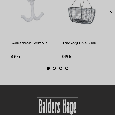
Ankarkrok Evert Vit
Trådkorg Oval Zink Mellan
69 kr
349 kr
1