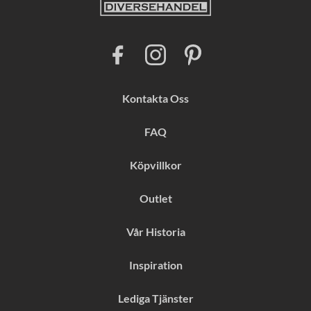
F
I
P
a
n
i
c
s
n
e
t
t
b
a
e
Kontakta Oss
o
g
r
o
r
e
k
a
s
FAQ
m
t
Köpvillkor
Outlet
Vår Historia
Inspiration
Lediga Tjänster