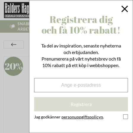
Registrera dig
SNABB LEVERANS - VI SKICKR INOM 1-3
och få 10% rabatt!
ARBETSDAGAR
Belysning
Elektrisk Belysning
Bordslampor
Ta del av inspiration, senaste nyheterna
Lampa Mini På Klämma Antik Vit
och erbjudanden.
Prenumerera på vårt nyhetsbrev och få
10% rabatt på ett köp i webbshoppen.
Registrera
Jag godkänner
personuppgiftspolicyn
.