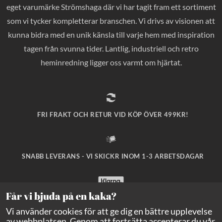
eget varumärke Strömshaga där vi har tagit fram ett sortiment
som vi tycker kompletterar branschen. Vi drivs av visionen att
kunna bidra med en unik känsla till varje hem med inspiration
tagen från svunna tider. Lantlig, industriell och retro
heminredning ligger oss varmt om hjärtat.
FRI FRAKT OCH RETUR VID KÖP ÖVER 499KR!
SNABB LEVERANS - VI SKICKR INOM 1-3 ARBETSDAGAR
Får vi bjuda på en kaka?
SÄKRA BETALNINGAR MED KLARNA CHECKOUT!
Vi använder cookies för att ge dig en bättre upplevelse
av webbplatsen. Genom att fortsätta accepterar du vår