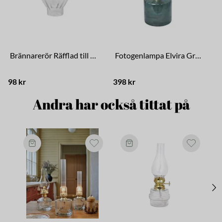
Brännarerör Räfflad till Fotogenlampa
Fotogenlampa Elvira Grön Stor
98 kr
398 kr
1
Andra har också tittat på