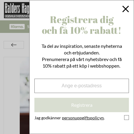
Registrera dig
och få 10% rabatt!
SÄKRA BETALNINGAR MED KLARNA CHECKOUT!
Belysning
Gammaldags Belysning
Ta del av inspiration, senaste nyheterna
Fotogenlampor
Fotogenlampa Esmeralda Grön
och erbjudanden.
Prenumerera på vårt nyhetsbrev och få
10% rabatt på ett köp i webbshoppen.
Registrera
Jag godkänner
personuppgiftspolicyn
.