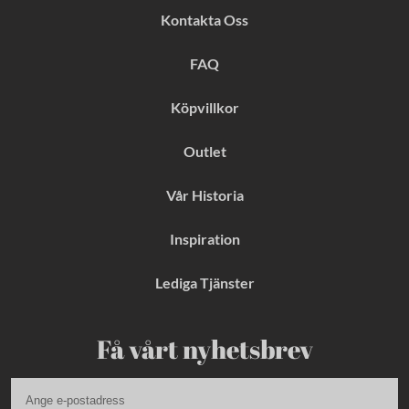
b
a
e
Kontakta Oss
o
g
r
o
r
e
k
a
s
FAQ
m
t
Köpvillkor
Outlet
Vår Historia
Inspiration
Lediga Tjänster
Få vårt nyhetsbrev