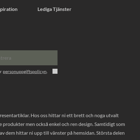
piration
Lediga Tjänster
strera
er
personuppgiftspolicyn
.
entartiklar. Hos oss hittar ni ett brett och noga utvalt
ade produkter men också enkel och ren design. Samtidigt som
v dem hittar ni upp till vänster på hemsidan. Största delen