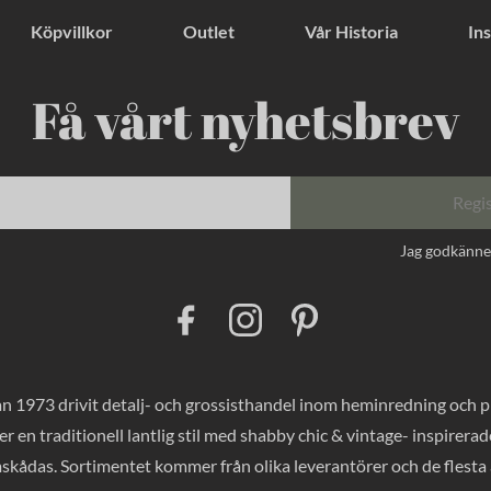
Köpvillkor
Outlet
Vår Historia
Ins
Få vårt nyhetsbrev
Regi
Jag godkänn
F
I
P
a
n
i
c
s
n
e
t
t
b
a
e
o
g
r
 1973 drivit detalj- och grossisthandel inom heminredning och pres
o
r
e
k
a
s
er en traditionell lantlig stil med shabby chic & vintage- inspirer
m
t
mskådas. Sortimentet kommer från olika leverantörer och de flesta a