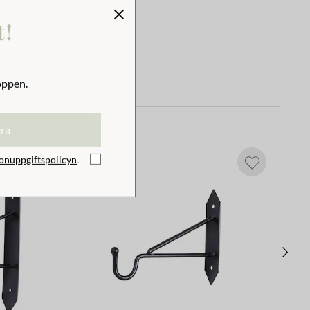
t!
oppen.
era
onuppgiftspolicyn
.