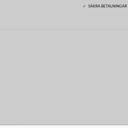
✓
SÄKRA BETALNINGAR
elampa, säljs separat.
de är tillverkade av plåt kan de
r att bevara lyktans fina utseende
n under tak när den inte används,