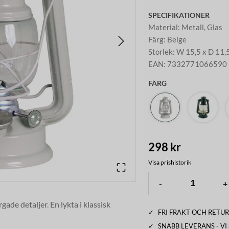
SPECIFIKATIONER
Material
:
Metall, Glas
Färg
:
Beige
Storlek
:
W 15,5 x D 11,
EAN
:
7332771066590
FÄRG
298 kr
Visa prishistorik
-
+
ade detaljer. En lykta i klassisk
✓
FRI FRAKT OCH RETUR
l strandhänget för maximal
✓
SNABB LEVERANS - V
mmer 716030. Använd gärna