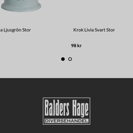
a Ljusgrön Stor
Krok Livia Svart Stor
98 kr