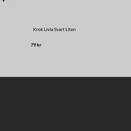
Krok Livia Svart Liten
Fo
79 kr
398