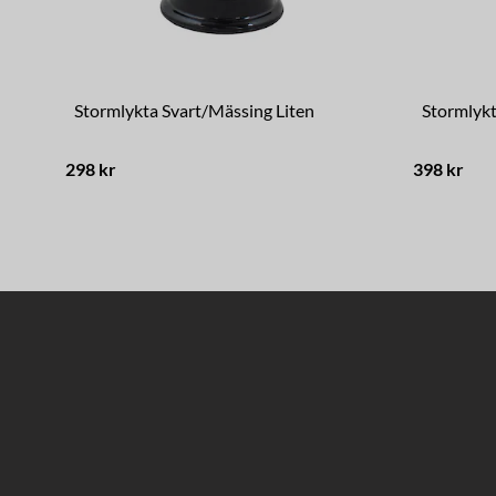
Stormlykta Svart/Mässing Liten
Stormlykt
298 kr
398 kr