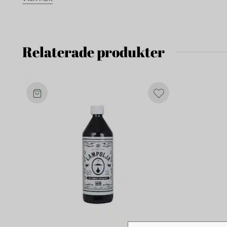
Strömshagas lampolja (artikelnummer 100001) till denna olj
Våra stormlyktor är avsedda för utomhusbruk, men eftersom 
Relaterade produkter
börja rosta om de utsätts för fukt dygnet runt året runt. Fö
rekommenderar vi därför att du tar in den eller placerar de
särskilt vid regn, snö eller hög luftfuktighet.