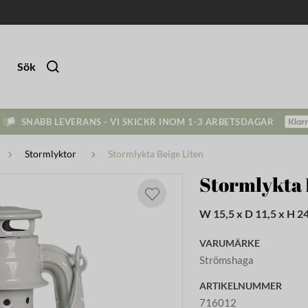
Sök
SNABB LEVERANS - VI SKICKR INOM 1-3 ARBETSDAGAR
Stormlyktor
Stormlykta Beige Liten
Stormlykta 
W 15,5 x D 11,5 x H 2
VARUMÄRKE
Strömshaga
ARTIKELNUMMER
716012