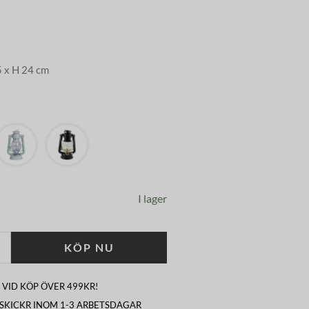
5 x H 24 cm
I lager
KÖP NU
 VID KÖP ÖVER 499KR!
I SKICKR INOM 1-3 ARBETSDAGAR