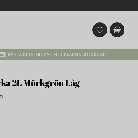
SÄKRA BETALNINGAR MED KLARNA CHECKOUT!
cka 2L Mörkgrön Låg
cm