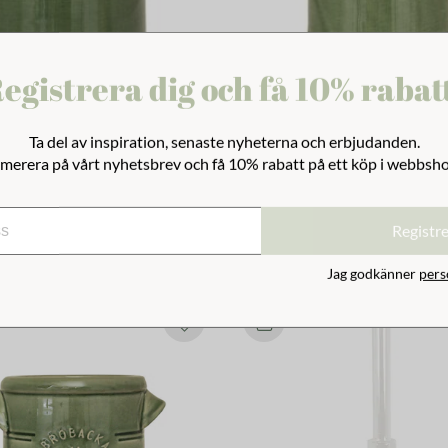
egistrera dig och få 10% rabat
Ta del av inspiration, senaste nyheterna och erbjudanden.
cka 2L Mörkgrön Rak
Krus Brobacka 1L Mörkgrön R
merera på vårt nyhetsbrev och få 10% rabatt på ett köp i webbsh
229 kr
Registr
Jag godkänner
pers