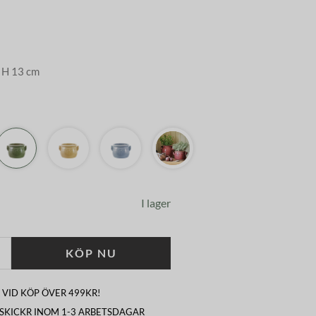
x H 13 cm
I lager
KÖP NU
 VID KÖP ÖVER 499KR!
I SKICKR INOM 1-3 ARBETSDAGAR