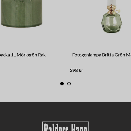
backa 1L Mörkgrön Rak
Fotogenlampa Britta Grön M
398 kr