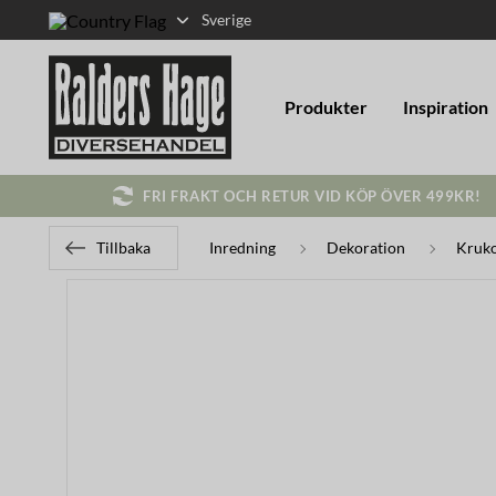
Sverige
Produkter
Inspiration
FRI FRAKT OCH RETUR VID KÖP ÖVER 499KR!
Tillbaka
Inredning
Dekoration
Kruko