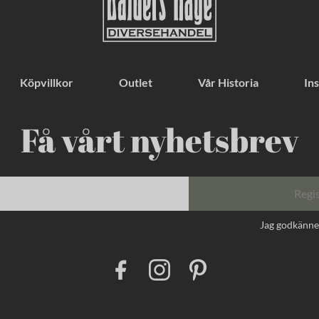
Köpvillkor
Outlet
Vår Historia
Ins
Få vårt nyhetsbrev
Regi
Jag godkänn
F
I
P
a
n
i
c
s
n
e
t
t
b
a
e