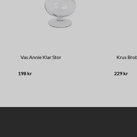
Vas Annie Klar Stor
Krus Bro
198 kr
229 kr