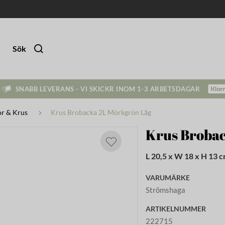
Sök
SNABB LEVERANS - VI SKICKR INOM 1-3 ARBETSDAGAR
r & Krus
Krus Brobacka 2L Mörkgrön Låg
Krus Broba
L 20,5 x W 18 x H 13 
VARUMÄRKE
Strömshaga
ARTIKELNUMMER
222715