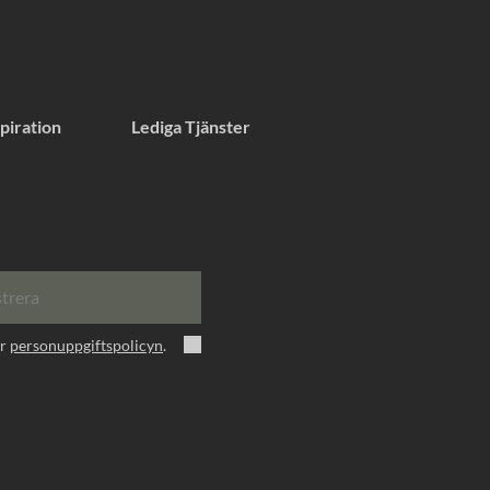
piration
Lediga Tjänster
strera
er
personuppgiftspolicyn
.