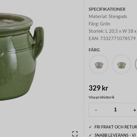
SPECIFIKATIONER
Material
:
Stengods
Färg
:
Grön
Storlek
:
L 20,5 x W 18 
EAN
:
7332771078579
FÄRG
329 kr
Visa prishistorik
-
+
✓
FRI FRAKT OCH RETUR
✓
SNABB LEVERANS - V