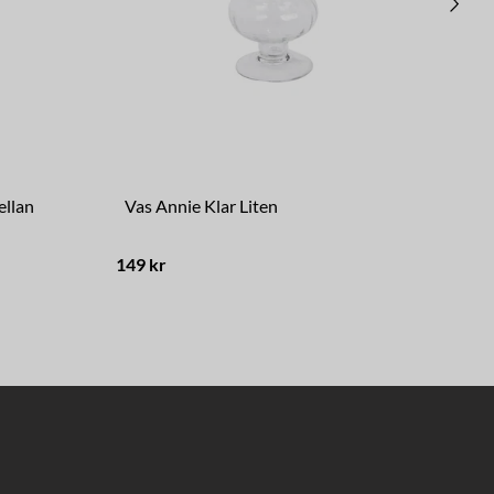
ellan
Vas Annie Klar Liten
Kr
149 kr
329