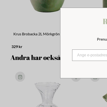
R
Krus Brobacka 2L Mörkgrön Hög
Krus Broba
Prenu
329 kr
329 kr
Andra har också tittat på