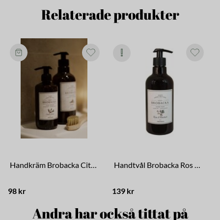
Relaterade produkter
Handkräm Brobacka Citrongräs
Handtvål Brobacka Ros & Rabarber
98 kr
139 kr
Andra har också tittat på