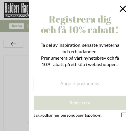
Registrera dig
och få 10% rabatt!
SÄKRA BETALNINGAR MED KLARNA CHECKOUT!
Inredning
Dekoration
Ljuslyktor & Doftljus
Ta del av inspiration, senaste nyheterna
Doftljus Brobacka Northern Lights Stor
och erbjudanden.
Prenumerera på vårt nyhetsbrev och få
10% rabatt på ett köp i webbshoppen.
Registrera
Jag godkänner
personuppgiftspolicyn
.