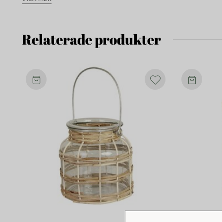
Den här produkten är tillverkad av skickliga hantverkare i I
Relaterade produkter
rättvis handel. Företaget hjälper till att lyfta ekonomiskt 
nya förutsättningar för ett bättre liv för hantverkarna och d
arbetsförhållanden driver företaget egna sociala projekt. B
totalt 260 elever i egen regi, har vattenrenings- och sanit
hälsokontroller.