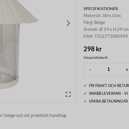
SPECIFIKATIONER
Material
:
Järn, Glas
Färg
:
Beige
Storlek
:
Ø 19 x H 29 cm
EAN
:
7332771080909
298 kr
Visa prishistorik
-
+
✓
FRI FRAKT OCH RETUR
✓
SNABB LEVERANS - V
✓
SÄKRA BETALNINGAR
ck i beige och ett praktiskt handtag.
mhus och utomhus. Lätt att hänga och
ket skyddar lågan.