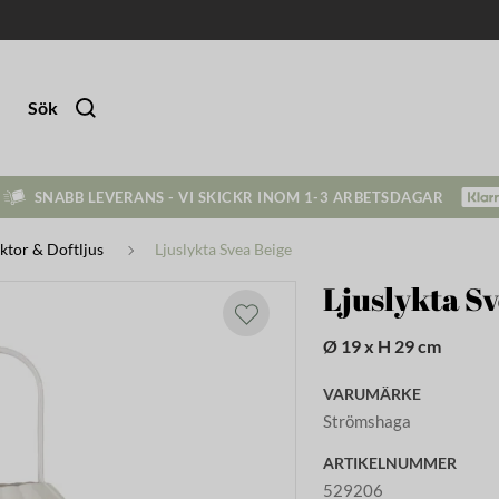
Sök
SNABB LEVERANS - VI SKICKR INOM 1-3 ARBETSDAGAR
yktor & Doftljus
Ljuslykta Svea Beige
Ljuslykta Sv
Ø 19 x H 29 cm
VARUMÄRKE
Strömshaga
ARTIKELNUMMER
529206