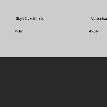
Skylt Cykelförråd
Vattenkan
79 kr
498 kr