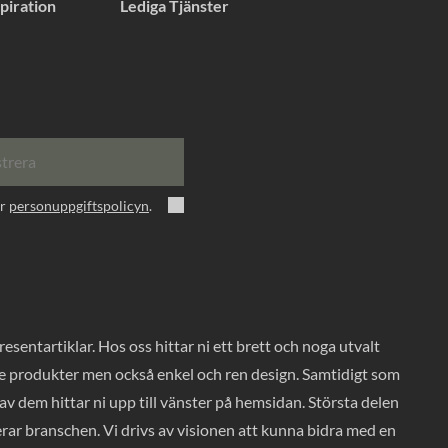
piration
Lediga Tjänster
strera
er
personuppgiftspolicyn
.
entartiklar. Hos oss hittar ni ett brett och noga utvalt
ade produkter men också enkel och ren design. Samtidigt som
v dem hittar ni upp till vänster på hemsidan. Största delen
rar branschen. Vi drivs av visionen att kunna bidra med en