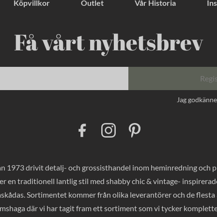
Köpvillkor
Outlet
Vår Historia
Ins
Få vårt nyhetsbrev
Regi
Jag godkänn
F
I
P
a
n
i
c
s
n
e
t
t
b
a
e
o
g
r
 1973 drivit detalj- och grossisthandel inom heminredning och pres
o
r
e
k
a
s
er en traditionell lantlig stil med shabby chic & vintage- inspirer
m
t
mskådas. Sortimentet kommer från olika leverantörer och de flesta a
haga där vi har tagit fram ett sortiment som vi tycker komplette