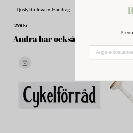
R
Ljuslykta Tova m. Handtag
Ljuslykta 
298 kr
329 kr
Prenu
Andra har också tittat på