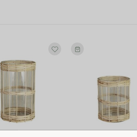
ndien enligt WFTOs 10 kriterier för
utsatta grupper ur fattigdom och skapa
eras familjer. Utöver bra löner och
land annat driver man tre skolor med
etsprogram samt erbjuder