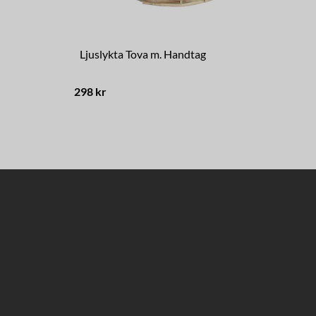
Ljuslykta Tova m. Handtag
Lj
298 kr
329