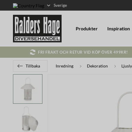
Sverige
Produkter
Inspiration
FRI FRAKT OCH RETUR VID KÖP ÖVER 499KR!
Tillbaka
Inredning
Dekoration
Ljusl