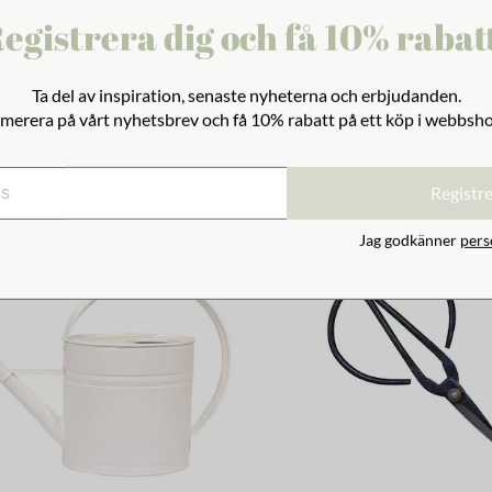
egistrera dig och få 10% rabat
Tova Hög
Ljuslykta Tova Låg
229 kr
Ta del av inspiration, senaste nyheterna och erbjudanden.
merera på vårt nyhetsbrev och få 10% rabatt på ett köp i webbsh
Registr
Jag godkänner
pers