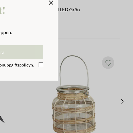
t!
Ljuslykta Axel LED Grön
179 kr
oppen.
era
onuppgiftspolicyn
.