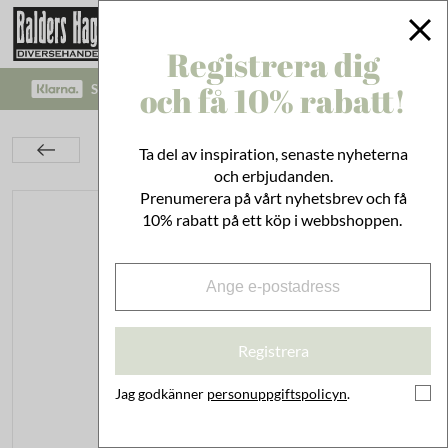
Registrera dig
och få 10% rabatt!
SÄKRA BETALNINGAR MED KLARNA CHECKOUT!
Inredning
Dekoration
Ljuslyktor & Doftljus
Ta del av inspiration, senaste nyheterna
Ljuslykta Tova m. Handtag
och erbjudanden.
Prenumerera på vårt nyhetsbrev och få
10% rabatt på ett köp i webbshoppen.
Registrera
Jag godkänner
personuppgiftspolicyn
.