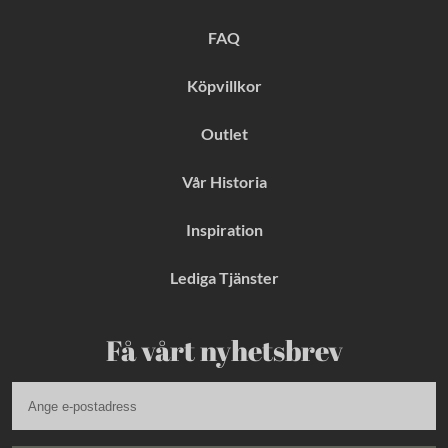
o
r
e
k
a
s
FAQ
m
t
Köpvillkor
Outlet
Vår Historia
Inspiration
Lediga Tjänster
Få vårt nyhetsbrev