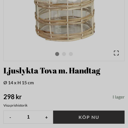
Ljuslykta Tova m. Handtag
Ø 14 x H 15 cm
298 kr
I lager
Visa prishistorik
-
+
KÖP NU