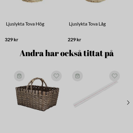
Ljuslykta Tova Hög
Ljuslykta Tova Låg
329 kr
229 kr
2
Andra har också tittat på