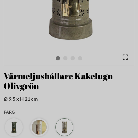
Värmeljushållare Kakelugn
Olivgrön
Ø 9,5 x H 21 cm
FÄRG